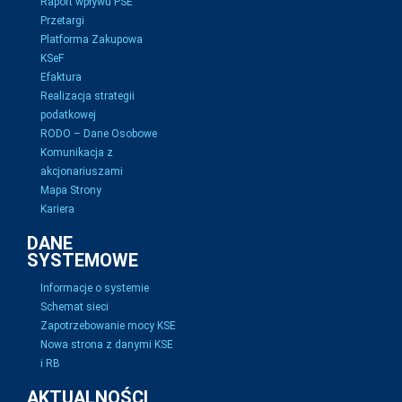
Raport wpływu PSE
Przetargi
Platforma Zakupowa
KSeF
Efaktura
Realizacja strategii
podatkowej
RODO – Dane Osobowe
Komunikacja z
akcjonariuszami
Mapa Strony
Kariera
DANE
SYSTEMOWE
Informacje o systemie
Schemat sieci
Zapotrzebowanie mocy KSE
Nowa strona z danymi KSE
i RB
AKTUALNOŚCI