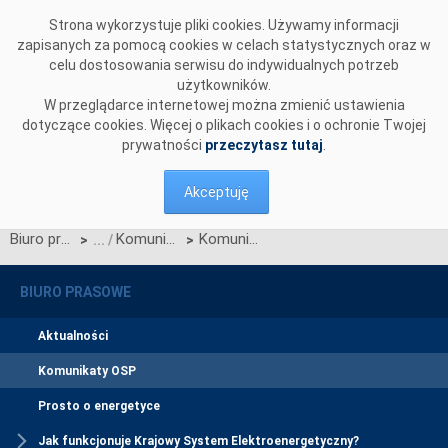
Przejdź do komentarzy
Strona wykorzystuje pliki cookies. Używamy informacji
zapisanych za pomocą cookies w celach statystycznych oraz w
celu dostosowania serwisu do indywidualnych potrzeb
użytkowników.
W przeglądarce internetowej można zmienić ustawienia
dotyczące cookies. Więcej o plikach cookies i o ochronie Twojej
prywatności
przeczytasz tutaj
.
Akceptuję
Biuro prasowe
Komunikaty OSP
Komunikat OSP dotyczący zawieszenia procesu Jednolitego łączenia Rynków Dnia Bieżącego w dniu 21.05.2024.
>
>
BIURO PRASOWE
Aktualności
Komunikaty OSP
Prosto o energetyce
Jak funkcjonuje Krajowy System Elektroenergetyczny?