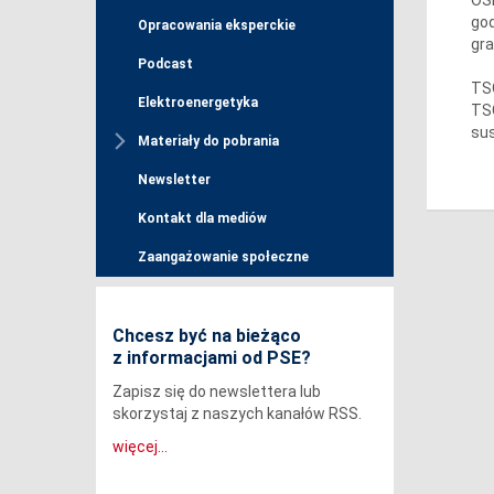
god
Opracowania eksperckie
gra
Podcast
TSO
Elektroenergetyka
TSO
sus
Materiały do pobrania
Newsletter
Kontakt dla mediów
Zaangażowanie społeczne
Chcesz być na bieżąco
z informacjami od PSE?
Zapisz się do newslettera lub
skorzystaj z naszych kanałów RSS.
więcej...