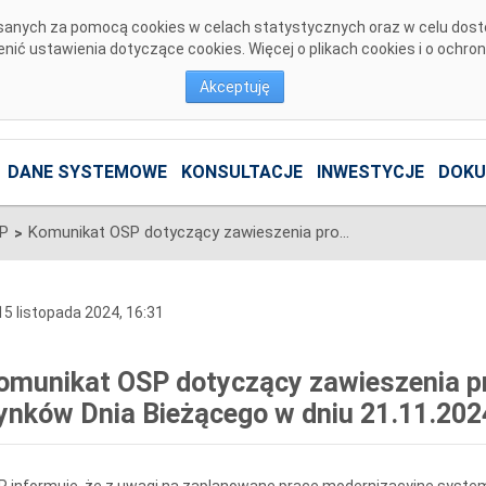
pisanych za pomocą cookies w celach statystycznych oraz w celu dos
ić ustawienia dotyczące cookies. Więcej o plikach cookies i o ochro
Akceptuję
DANE SYSTEMOWE
KONSULTACJE
INWESTYCJE
DOKU
SP
Komunikat OSP dotyczący zawieszenia procesu Jednolitego łączenia Rynków Dnia Bieżącego w dniu 21.11.2024.
>
5 listopada 2024, 16:31
omunikat OSP dotyczący zawieszenia pr
ynków Dnia Bieżącego w dniu 21.11.202
 informuje, że z uwagi na zaplanowane prace modernizacyjne syste