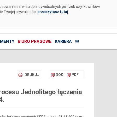
tosowania serwisu do indywidualnych potrzeb użytkowników.
nie Twojej prywatności
przeczytasz tutaj
.
MENTY
BIURO PRASOWE
KARIERA
✉
DRUKUJ
DOC
PDF
ocesu Jednolitego łączenia
4.
mów informatycznych SEPS w dniu 21.11.2024r. w