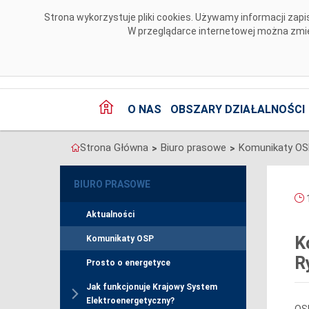
Przejdź do komentarzy
Strona wykorzystuje pliki cookies. Używamy informacji za
W przeglądarce internetowej można zmien
O NAS
OBSZARY DZIAŁALNOŚCI
Strona Główna
Biuro prasowe
Komunikaty O
>
>
BIURO PRASOWE
1
Aktualności
K
Komunikaty OSP
R
Prosto o energetyce
Jak funkcjonuje Krajowy System
Elektroenergetyczny?
OSP