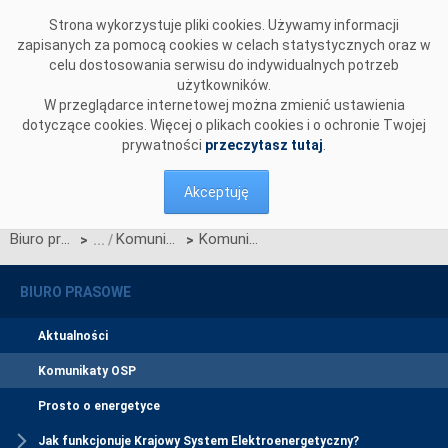
Przejdź do komentarzy
Strona wykorzystuje pliki cookies. Używamy informacji
zapisanych za pomocą cookies w celach statystycznych oraz w
celu dostosowania serwisu do indywidualnych potrzeb
użytkowników.
W przeglądarce internetowej można zmienić ustawienia
dotyczące cookies. Więcej o plikach cookies i o ochronie Twojej
prywatności
przeczytasz tutaj
.
Akceptuję
Biuro prasowe
Komunikaty OSP
Komunikat OSP dotyczący zawieszenia procesu Jednolitego łączenia Rynków Dnia Bieżącego w dniu 22.02.2022.
>
>
BIURO PRASOWE
Aktualności
Komunikaty OSP
Prosto o energetyce
Jak funkcjonuje Krajowy System Elektroenergetyczny?