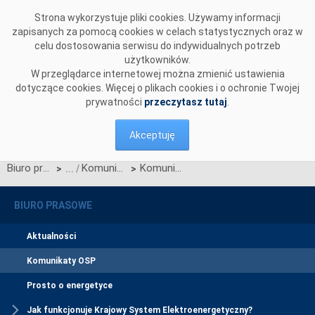
Przejdź do komentarzy
Strona wykorzystuje pliki cookies. Używamy informacji
zapisanych za pomocą cookies w celach statystycznych oraz w
celu dostosowania serwisu do indywidualnych potrzeb
użytkowników.
W przeglądarce internetowej można zmienić ustawienia
dotyczące cookies. Więcej o plikach cookies i o ochronie Twojej
prywatności
przeczytasz tutaj
.
Akceptuję
Biuro prasowe
Komunikaty OSP
Komunikat OSP dotyczący zawieszenia procesu Jednolitego łączenia Rynków Dnia Bieżącego w dniu 22.07.2023.
>
>
BIURO PRASOWE
Aktualności
Komunikaty OSP
Prosto o energetyce
Jak funkcjonuje Krajowy System Elektroenergetyczny?