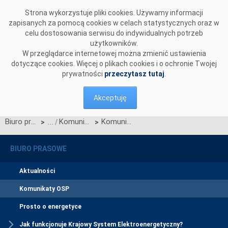
Przejdź do komentarzy
Strona wykorzystuje pliki cookies. Używamy informacji
zapisanych za pomocą cookies w celach statystycznych oraz w
celu dostosowania serwisu do indywidualnych potrzeb
użytkowników.
W przeglądarce internetowej można zmienić ustawienia
dotyczące cookies. Więcej o plikach cookies i o ochronie Twojej
prywatności
przeczytasz tutaj
.
Akceptuję
Biuro prasowe
Komunikaty OSP
Komunikat OSP dotyczący zawieszenia procesu Jednolitego łączenia Rynków Dnia Bieżącego w dniu 24.04.2024.
>
>
BIURO PRASOWE
Aktualności
Komunikaty OSP
Prosto o energetyce
Jak funkcjonuje Krajowy System Elektroenergetyczny?