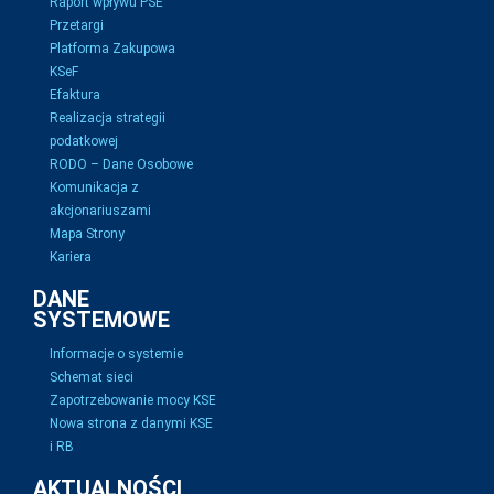
Raport wpływu PSE
Przetargi
Platforma Zakupowa
KSeF
Efaktura
Realizacja strategii
podatkowej
RODO – Dane Osobowe
Komunikacja z
akcjonariuszami
Mapa Strony
Kariera
DANE
SYSTEMOWE
Informacje o systemie
Schemat sieci
Zapotrzebowanie mocy KSE
Nowa strona z danymi KSE
i RB
AKTUALNOŚCI