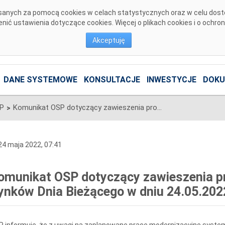
pisanych za pomocą cookies w celach statystycznych oraz w celu dos
ić ustawienia dotyczące cookies. Więcej o plikach cookies i o ochro
Akceptuję
DANE SYSTEMOWE
KONSULTACJE
INWESTYCJE
DOKU
SP
Komunikat OSP dotyczący zawieszenia procesu Jednolitego łączenia Rynków Dnia Bieżącego w dniu 24.05.2022.
>
4 maja 2022, 07:41
omunikat OSP dotyczący zawieszenia pr
ynków Dnia Bieżącego w dniu 24.05.202
 informuje, że z uwagi na zaplanowane prace modernizacyjne system