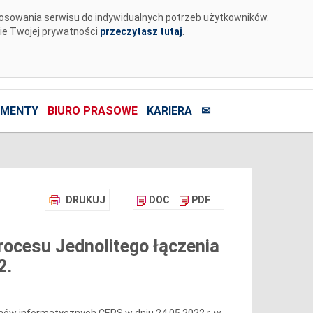
tosowania serwisu do indywidualnych potrzeb użytkowników.
nie Twojej prywatności
przeczytasz tutaj
.
MENTY
BIURO PRASOWE
KARIERA
✉
DRUKUJ
DOC
PDF
ocesu Jednolitego łączenia
2.
ów informatycznych CEPS w dniu 24.05.2022 r. w