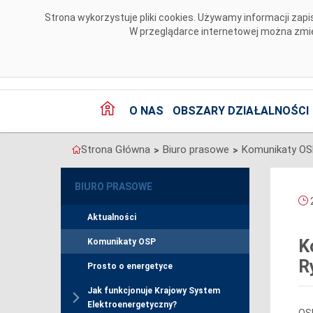
Przejdź do komentarzy
Strona wykorzystuje pliki cookies. Używamy informacji za
W przeglądarce internetowej można zmien
O NAS
OBSZARY DZIAŁALNOŚCI
Strona Główna
Biuro prasowe
Komunikaty O
>
>
BIURO PRASOWE
2
Aktualności
K
Komunikaty OSP
R
Prosto o energetyce
Jak funkcjonuje Krajowy System
Elektroenergetyczny?
OSP