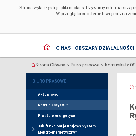
Przejdź do komentarzy
Strona wykorzystuje pliki cookies. Używamy informacji za
W przeglądarce internetowej można zmien
O NAS
OBSZARY DZIAŁALNOŚCI
Strona Główna
Biuro prasowe
Komunikaty O
>
>
BIURO PRASOWE
1
Aktualności
K
Komunikaty OSP
R
Prosto o energetyce
Jak funkcjonuje Krajowy System
Elektroenergetyczny?
OSP