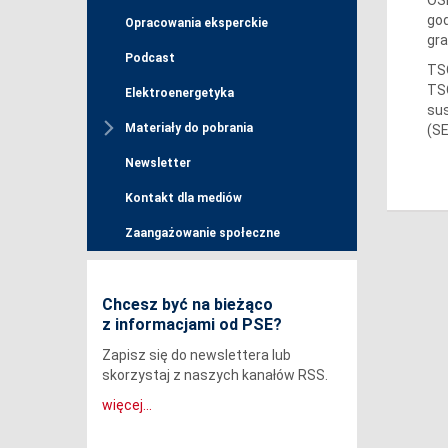
god
Opracowania eksperckie
gra
Podcast
TSO
TSO
Elektroenergetyka
sus
Materiały do pobrania
(SE
Newsletter
Kontakt dla mediów
Zaangażowanie społeczne
Chcesz być na bieżąco
z informacjami od PSE?
Zapisz się do newslettera lub
skorzystaj z naszych kanałów RSS.
więcej...