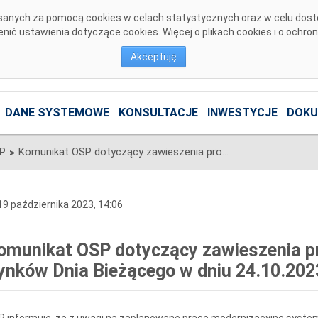
pisanych za pomocą cookies w celach statystycznych oraz w celu dos
ić ustawienia dotyczące cookies. Więcej o plikach cookies i o ochro
Akceptuję
DANE SYSTEMOWE
KONSULTACJE
INWESTYCJE
DOKU
SP
Komunikat OSP dotyczący zawieszenia procesu Jednolitego łączenia Rynków Dnia Bieżącego w dniu 24.10.2023.
>
9 października 2023, 14:06
omunikat OSP dotyczący zawieszenia pr
ynków Dnia Bieżącego w dniu 24.10.202
 informuje, że z uwagi na zaplanowane prace modernizacyjne system