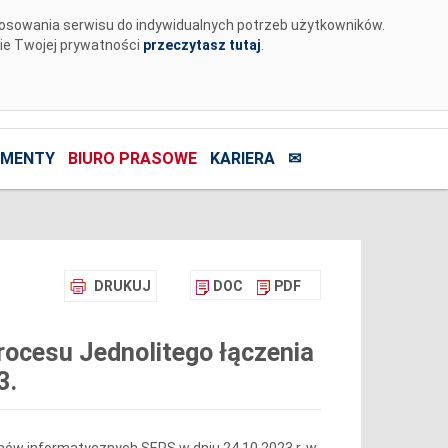
tosowania serwisu do indywidualnych potrzeb użytkowników.
nie Twojej prywatności
przeczytasz tutaj
.
MENTY
BIURO PRASOWE
KARIERA
✉
DRUKUJ
DOC
PDF
ocesu Jednolitego łączenia
3.
ów informatycznych SEPS w dniu 24.10.2023 r. w