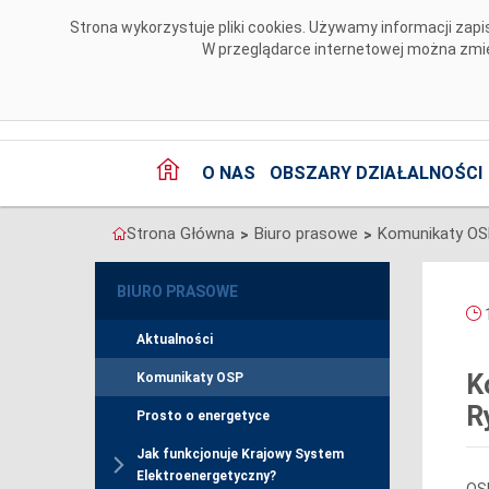
Przejdź do komentarzy
Strona wykorzystuje pliki cookies. Używamy informacji za
W przeglądarce internetowej można zmien
O NAS
OBSZARY DZIAŁALNOŚCI
Strona Główna
Biuro prasowe
Komunikaty O
>
>
BIURO PRASOWE
1
Aktualności
K
Komunikaty OSP
R
Prosto o energetyce
Jak funkcjonuje Krajowy System
Elektroenergetyczny?
OSP