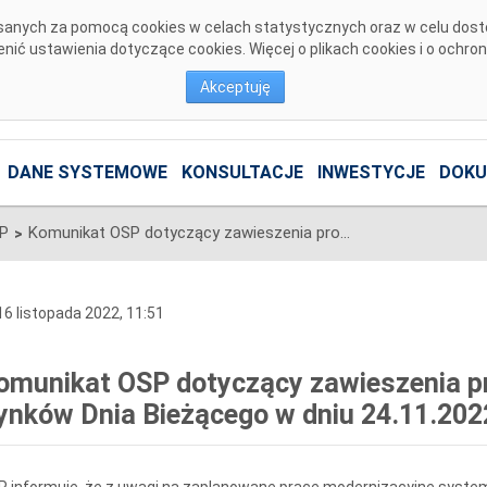
pisanych za pomocą cookies w celach statystycznych oraz w celu dos
ić ustawienia dotyczące cookies. Więcej o plikach cookies i o ochro
Akceptuję
DANE SYSTEMOWE
KONSULTACJE
INWESTYCJE
DOKU
SP
Komunikat OSP dotyczący zawieszenia procesu Jednolitego łączenia Rynków Dnia Bieżącego w dniu 24.11.2022.
>
6 listopada 2022, 11:51
omunikat OSP dotyczący zawieszenia pr
ynków Dnia Bieżącego w dniu 24.11.202
 informuje, że z uwagi na zaplanowane prace modernizacyjne syste