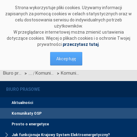
Przejdź do komentarzy
Strona wykorzystuje pliki cookies. Używamy informacji
zapisanych za pomocą cookies w celach statystycznych oraz w
celu dostosowania serwisu do indywidualnych potrzeb
użytkowników.
W przeglądarce internetowej można zmienić ustawienia
dotyczące cookies. Więcej o plikach cookies i o ochronie Twojej
prywatności
przeczytasz tutaj
.
Akceptuję
Biuro prasowe
Komunikaty OSP
Komunikat OSP dotyczący zawieszenia procesu Jednolitego łączenia Rynków Dnia Bieżącego w dniu 25.04.2024.
>
>
BIURO PRASOWE
Aktualności
Komunikaty OSP
Prosto o energetyce
Jak funkcjonuje Krajowy System Elektroenergetyczny?