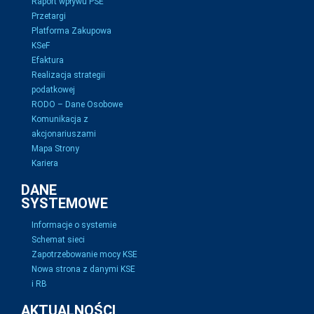
Raport wpływu PSE
Przetargi
Platforma Zakupowa
KSeF
Efaktura
Realizacja strategii
podatkowej
RODO – Dane Osobowe
Komunikacja z
akcjonariuszami
Mapa Strony
Kariera
DANE
SYSTEMOWE
Informacje o systemie
Schemat sieci
Zapotrzebowanie mocy KSE
Nowa strona z danymi KSE
i RB
AKTUALNOŚCI