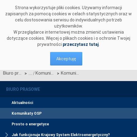
Przejdź do komentarzy
Strona wykorzystuje pliki cookies. Używamy informacji
zapisanych za pomocą cookies w celach statystycznych oraz w
celu dostosowania serwisu do indywidualnych potrzeb
użytkowników.
W przeglądarce internetowej można zmienić ustawienia
dotyczące cookies. Więcej o plikach cookies i o ochronie Twojej
prywatności
przeczytasz tutaj
.
Akceptuję
Biuro prasowe
Komunikaty OSP
Komunikat OSP dotyczący zawieszenia procesu Jednolitego łączenia Rynków Dnia Bieżącego w dniu 25.05.2022.
>
>
BIURO PRASOWE
Aktualności
Komunikaty OSP
Prosto o energetyce
Jak funkcjonuje Krajowy System Elektroenergetyczny?