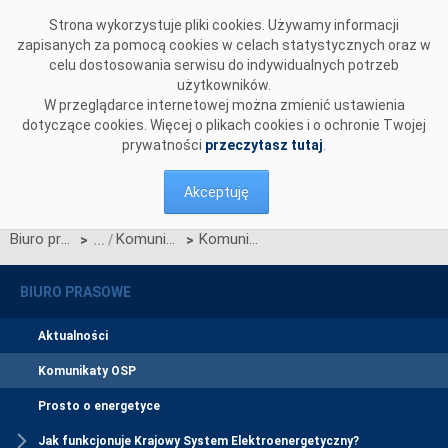
Przejdź do komentarzy
Strona wykorzystuje pliki cookies. Używamy informacji
zapisanych za pomocą cookies w celach statystycznych oraz w
celu dostosowania serwisu do indywidualnych potrzeb
użytkowników.
W przeglądarce internetowej można zmienić ustawienia
dotyczące cookies. Więcej o plikach cookies i o ochronie Twojej
prywatności
przeczytasz tutaj
.
Akceptuję
Biuro prasowe
Komunikaty OSP
Komunikat OSP dotyczący zawieszenia procesu Jednolitego łączenia Rynków Dnia Bieżącego w dniu 25.08.2020
>
>
BIURO PRASOWE
Aktualności
Komunikaty OSP
Prosto o energetyce
Jak funkcjonuje Krajowy System Elektroenergetyczny?