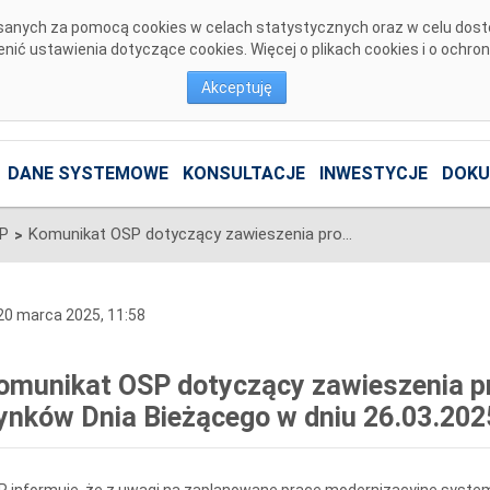
pisanych za pomocą cookies w celach statystycznych oraz w celu dos
ić ustawienia dotyczące cookies. Więcej o plikach cookies i o ochro
Akceptuję
DANE SYSTEMOWE
KONSULTACJE
INWESTYCJE
DOKU
SP
Komunikat OSP dotyczący zawieszenia procesu Jednolitego łączenia Rynków Dnia Bieżącego w dniu 26.03.2025
>
0 marca 2025, 11:58
omunikat OSP dotyczący zawieszenia pr
ynków Dnia Bieżącego w dniu 26.03.202
 informuje, że z uwagi na zaplanowane prace modernizacyjne syste