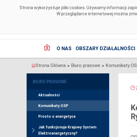
Przejdź do komentarzy
Strona wykorzystuje pliki cookies. Używamy informacji za
W przeglądarce internetowej można zmien
O NAS
OBSZARY DZIAŁALNOŚCI
Strona Główna
Biuro prasowe
Komunikaty O
>
>
BIURO PRASOWE
2
Aktualności
K
Komunikaty OSP
R
Prosto o energetyce
Jak funkcjonuje Krajowy System
Elektroenergetyczny?
OSP