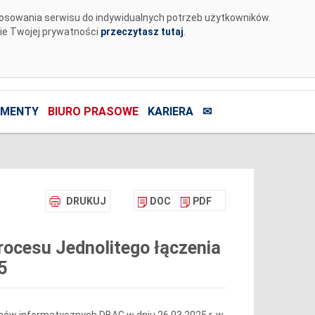
tosowania serwisu do indywidualnych potrzeb użytkowników.
nie Twojej prywatności
przeczytasz tutaj
.
MENTY
BIURO PRASOWE
KARIERA
✉
DRUKUJ
DOC
PDF
ocesu Jednolitego łączenia
5
mów informatycznych DBAG w dniu 26.03.2025 r. w