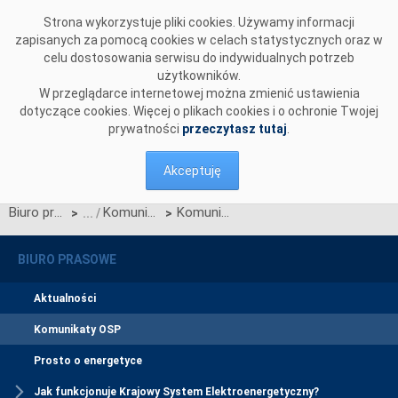
Przejdź do komentarzy
Strona wykorzystuje pliki cookies. Używamy informacji
zapisanych za pomocą cookies w celach statystycznych oraz w
celu dostosowania serwisu do indywidualnych potrzeb
użytkowników.
W przeglądarce internetowej można zmienić ustawienia
dotyczące cookies. Więcej o plikach cookies i o ochronie Twojej
prywatności
przeczytasz tutaj
.
Akceptuję
Biuro prasowe
Komunikaty OSP
Komunikat OSP dotyczący zawieszenia procesu Jednolitego łączenia Rynków Dnia Bieżącego w dniu 26.06.2024.
>
>
BIURO PRASOWE
Aktualności
Komunikaty OSP
Prosto o energetyce
Jak funkcjonuje Krajowy System Elektroenergetyczny?