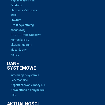
Raport wpływu PSE
Przetargi
Platforma Zakupowa
KSeF
Efaktura
Realizacja strategii
podatkowej
RODO – Dane Osobowe
Komunikacja z
akcjonariuszami
Mapa Strony
Kariera
DANE
SYSTEMOWE
Informacje o systemie
Schemat sieci
Zapotrzebowanie mocy KSE
Nowa strona z danymi KSE
i RB
AKTUALNOŚCI