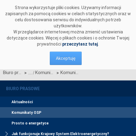
Przejdź do komentarzy
Strona wykorzystuje pliki cookies. Używamy informacji
zapisanych za pomocą cookies w celach statystycznych oraz w
celu dostosowania serwisu do indywidualnych potrzeb
użytkowników.
W przeglądarce internetowej można zmienić ustawienia
dotyczące cookies. Więcej o plikach cookies i o ochronie Twojej
prywatności
przeczytasz tutaj
.
Akceptuję
Biuro prasowe
Komunikaty OSP
Komunikat OSP dotyczący zawieszenia procesu Jednolitego łączenia Rynków Dnia Bieżącego w dniu 26.08.2025.
>
>
BIURO PRASOWE
Aktualności
Komunikaty OSP
Prosto o energetyce
Jak funkcjonuje Krajowy System Elektroenergetyczny?