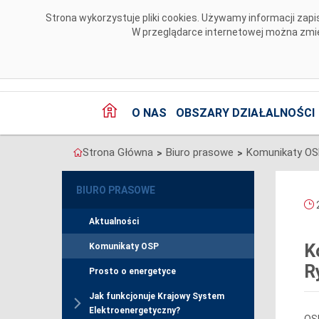
Przejdź do komentarzy
Strona wykorzystuje pliki cookies. Używamy informacji za
W przeglądarce internetowej można zmien
O NAS
OBSZARY DZIAŁALNOŚCI
Strona Główna
Biuro prasowe
Komunikaty O
>
>
BIURO PRASOWE
2
Aktualności
K
Komunikaty OSP
R
Prosto o energetyce
Jak funkcjonuje Krajowy System
Elektroenergetyczny?
OSP