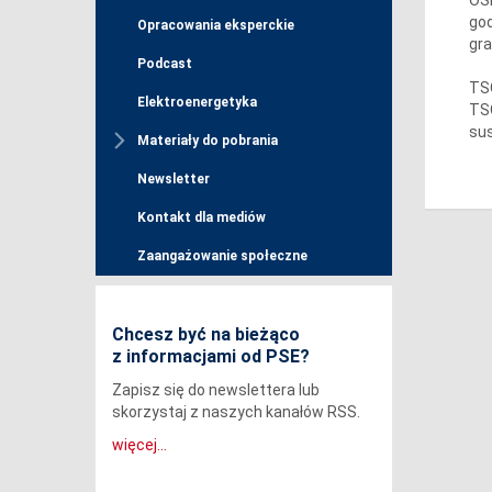
god
Opracowania eksperckie
gra
Podcast
TSO
Elektroenergetyka
TSO
sus
Materiały do pobrania
Newsletter
Kontakt dla mediów
Zaangażowanie społeczne
Chcesz być na bieżąco
z informacjami od PSE?
Zapisz się do newslettera lub
skorzystaj z naszych kanałów RSS.
więcej...