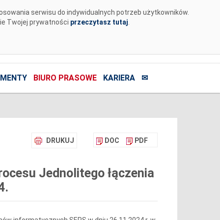
tosowania serwisu do indywidualnych potrzeb użytkowników.
nie Twojej prywatności
przeczytasz tutaj
.
MENTY
BIURO PRASOWE
KARIERA
✉
DRUKUJ
DOC
PDF
ocesu Jednolitego łączenia
4.
ów informatycznych SEPS w dniu 26.11.2024 r. w