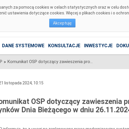
pisanych za pomocą cookies w celach statystycznych oraz w celu dos
ić ustawienia dotyczące cookies. Więcej o plikach cookies i o ochro
Akceptuję
DANE SYSTEMOWE
KONSULTACJE
INWESTYCJE
DOKU
SP
Komunikat OSP dotyczący zawieszenia procesu Jednolitego łączenia Rynków Dnia Bieżącego w dniu 26.11.2024.
>
1 listopada 2024, 10:15
omunikat OSP dotyczący zawieszenia pr
ynków Dnia Bieżącego w dniu 26.11.202
 informuje, że z uwagi na zaplanowane prace modernizacyjne system