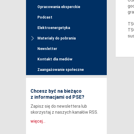
god
Opracowania eksperckie
gra
Podcast
TSO
Elektroenergetyka
TSO
sus
Materiały do pobrania
Newsletter
Kontakt dla mediów
Zaangażowanie społeczne
Chcesz być na bieżąco
z informacjami od PSE?
Zapisz się do newslettera lub
skorzystaj z naszych kanałów RSS.
więcej...