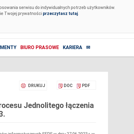
tosowania serwisu do indywidualnych potrzeb użytkowników.
nie Twojej prywatności
przeczytasz tutaj
.
MENTY
BIURO PRASOWE
KARIERA
✉
DRUKUJ
DOC
PDF
ocesu Jednolitego łączenia
3.
ów informatycznych SEPS w dniu 27.06.2023 r. w