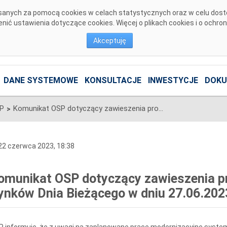
pisanych za pomocą cookies w celach statystycznych oraz w celu dos
ić ustawienia dotyczące cookies. Więcej o plikach cookies i o ochro
Akceptuję
DANE SYSTEMOWE
KONSULTACJE
INWESTYCJE
DOKU
SP
Komunikat OSP dotyczący zawieszenia procesu Jednolitego łączenia Rynków Dnia Bieżącego w dniu 27.06.2023.
>
2 czerwca 2023, 18:38
omunikat OSP dotyczący zawieszenia pr
ynków Dnia Bieżącego w dniu 27.06.202
 informuje, że z uwagi na zaplanowane prace modernizacyjne system