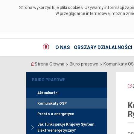
Przejdź do komentarzy
Strona wykorzystuje pliki cookies. Używamy informacji za
W przeglądarce internetowej można zmien
O NAS
OBSZARY DZIAŁALNOŚCI
Strona Główna
Biuro prasowe
Komunikaty O
>
>
BIURO PRASOWE
2
Aktualności
K
Komunikaty OSP
R
Prosto o energetyce
Jak funkcjonuje Krajowy System
Elektroenergetyczny?
OSP