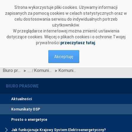
Przejdź do komentarzy
Strona wykorzystuje pliki cookies. Używamy informacji
zapisanych za pomocą cookies w celach statystycznych oraz w
celu dostosowania serwisu do indywidualnych potrzeb
użytkowników.
W przeglądarce internetowej można zmienić ustawienia
dotyczące cookies. Więcej o plikach cookies i o ochronie Twojej
prywatności
przeczytasz tutaj
.
Akceptuję
Biuro prasowe
Komunikaty OSP
Komunikat OSP dotyczący zawieszenia procesu Jednolitego łączenia Rynków Dnia Bieżącego w dniu 28.01.2026
>
>
BIURO PRASOWE
Aktualności
Komunikaty OSP
Prosto o energetyce
Jak funkcjonuje Krajowy System Elektroenergetyczny?