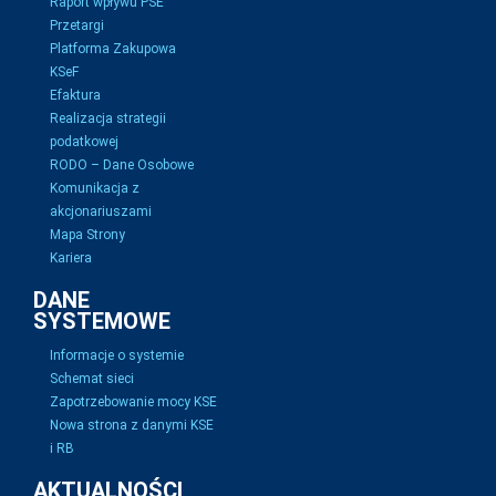
Raport wpływu PSE
Przetargi
Platforma Zakupowa
KSeF
Efaktura
Realizacja strategii
podatkowej
RODO – Dane Osobowe
Komunikacja z
akcjonariuszami
Mapa Strony
Kariera
DANE
SYSTEMOWE
Informacje o systemie
Schemat sieci
Zapotrzebowanie mocy KSE
Nowa strona z danymi KSE
i RB
AKTUALNOŚCI