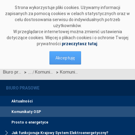
Przejdź do komentarzy
Strona wykorzystuje pliki cookies. Używamy informacji
zapisanych za pomocą cookies w celach statystycznych oraz w
celu dostosowania serwisu do indywidualnych potrzeb
użytkowników.
W przeglądarce internetowej można zmienić ustawienia
dotyczące cookies. Więcej o plikach cookies i o ochronie Twojej
prywatności
przeczytasz tutaj
.
Akceptuję
Biuro prasowe
Komunikaty OSP
Komunikat OSP dotyczący zawieszenia procesu Jednolitego łączenia Rynków Dnia Bieżącego w dniu 29.05.2023.
>
>
BIURO PRASOWE
Aktualności
Komunikaty OSP
Prosto o energetyce
Jak funkcjonuje Krajowy System Elektroenergetyczny?