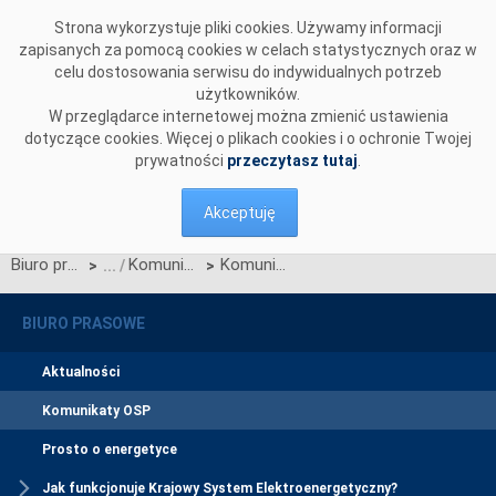
Przejdź do komentarzy
Strona wykorzystuje pliki cookies. Używamy informacji
zapisanych za pomocą cookies w celach statystycznych oraz w
celu dostosowania serwisu do indywidualnych potrzeb
użytkowników.
W przeglądarce internetowej można zmienić ustawienia
dotyczące cookies. Więcej o plikach cookies i o ochronie Twojej
prywatności
przeczytasz tutaj
.
Akceptuję
Biuro prasowe
Komunikaty OSP
Komunikat OSP dotyczący zawieszenia procesu Jednolitego łączenia Rynków Dnia Bieżącego w dniu 29.11.2022 r.
>
>
BIURO PRASOWE
Aktualności
Komunikaty OSP
Prosto o energetyce
Jak funkcjonuje Krajowy System Elektroenergetyczny?