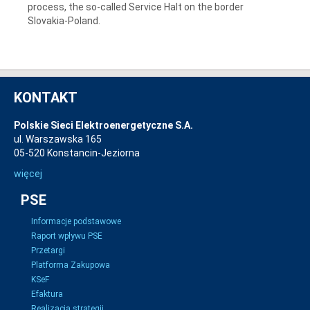
process, the so-called Service Halt on the border
Slovakia-Poland.
KONTAKT
Polskie Sieci Elektroenergetyczne S.A.
ul. Warszawska 165
05-520 Konstancin-Jeziorna
więcej
PSE
Informacje podstawowe
Raport wpływu PSE
Przetargi
Platforma Zakupowa
KSeF
Efaktura
Realizacja strategii