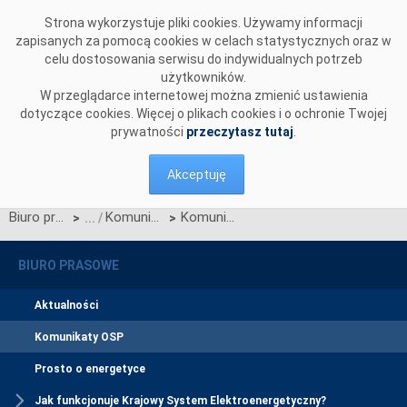
Przejdź do komentarzy
Strona wykorzystuje pliki cookies. Używamy informacji
zapisanych za pomocą cookies w celach statystycznych oraz w
celu dostosowania serwisu do indywidualnych potrzeb
użytkowników.
W przeglądarce internetowej można zmienić ustawienia
dotyczące cookies. Więcej o plikach cookies i o ochronie Twojej
prywatności
przeczytasz tutaj
.
Akceptuję
Biuro prasowe
Komunikaty OSP
Komunikat OSP dotyczący zawieszenia procesu Jednolitego łączenia Rynku Dnia Bieżącego
>
>
BIURO PRASOWE
Aktualności
Komunikaty OSP
Prosto o energetyce
Jak funkcjonuje Krajowy System Elektroenergetyczny?