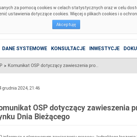
pisanych za pomocą cookies w celach statystycznych oraz w celu dos
ić ustawienia dotyczące cookies. Więcej o plikach cookies i o ochro
Akceptuję
DANE SYSTEMOWE
KONSULTACJE
INWESTYCJE
DOKU
SP
Komunikat OSP dotyczący zawieszenia procesu Jednolitego łączenia Rynku Dnia Bieżącego
>
 grudnia 2024, 21:46
omunikat OSP dotyczący zawieszenia pr
ynku Dnia Bieżącego
 informuje o planowanym zawieszeniu procesu Jednolitego łączenia 