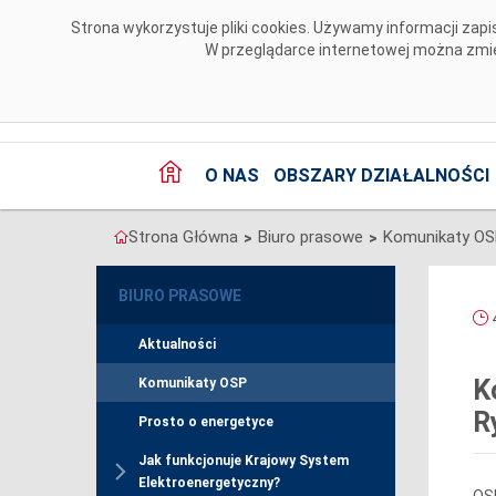
Przejdź do komentarzy
Strona wykorzystuje pliki cookies. Używamy informacji za
W przeglądarce internetowej można zmien
O NAS
OBSZARY DZIAŁALNOŚCI
Strona Główna
Biuro prasowe
Komunikaty O
>
>
BIURO PRASOWE
4
Aktualności
K
Komunikaty OSP
R
Prosto o energetyce
Jak funkcjonuje Krajowy System
Elektroenergetyczny?
OSP