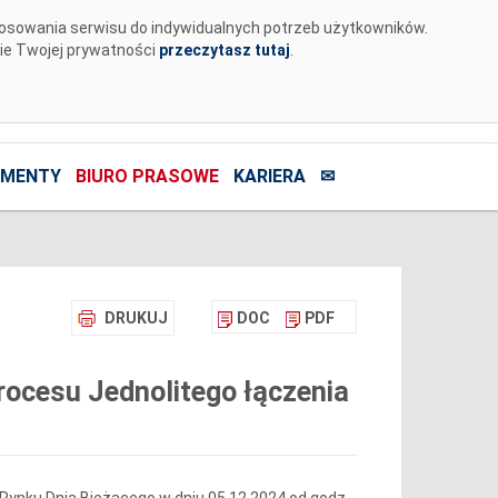
tosowania serwisu do indywidualnych potrzeb użytkowników.
nie Twojej prywatności
przeczytasz tutaj
.
MENTY
BIURO PRASOWE
KARIERA
✉
DRUKUJ
DOC
PDF
ocesu Jednolitego łączenia
Rynku Dnia Bieżącego w dniu 05.12.2024 od godz.