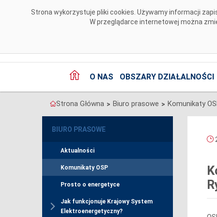
Przejdź do komentarzy
Strona wykorzystuje pliki cookies. Używamy informacji za
W przeglądarce internetowej można zmien
O NAS
OBSZARY DZIAŁALNOŚCI
Strona Główna
Biuro prasowe
Komunikaty O
>
>
BIURO PRASOWE
2
Aktualności
K
Komunikaty OSP
R
Prosto o energetyce
Jak funkcjonuje Krajowy System
Elektroenergetyczny?
OSP