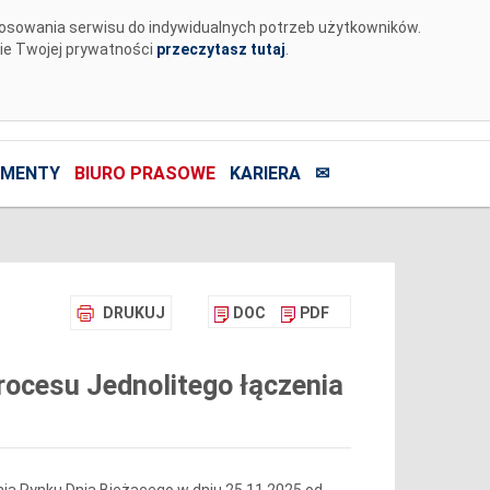
tosowania serwisu do indywidualnych potrzeb użytkowników.
nie Twojej prywatności
przeczytasz tutaj
.
MENTY
BIURO PRASOWE
KARIERA
✉
DRUKUJ
DOC
PDF
ocesu Jednolitego łączenia
ia Rynku Dnia Bieżącego w dniu 25.11.2025 od