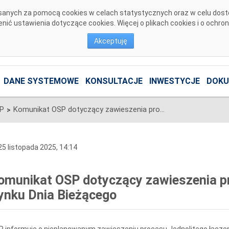
pisanych za pomocą cookies w celach statystycznych oraz w celu dos
ić ustawienia dotyczące cookies. Więcej o plikach cookies i o ochro
Akceptuję
DANE SYSTEMOWE
KONSULTACJE
INWESTYCJE
DOKU
SP
Komunikat OSP dotyczący zawieszenia procesu Jednolitego łączenia Rynku Dnia Bieżącego
>
5 listopada 2025, 14:14
omunikat OSP dotyczący zawieszenia pr
ynku Dnia Bieżącego
 informuje o nieplanowanym zawieszeniu procesu Jednolitego łączen