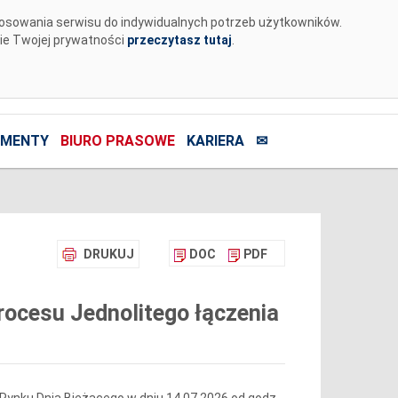
tosowania serwisu do indywidualnych potrzeb użytkowników.
nie Twojej prywatności
przeczytasz tutaj
.
MENTY
BIURO PRASOWE
KARIERA
✉
DRUKUJ
DOC
PDF
ocesu Jednolitego łączenia
Rynku Dnia Bieżącego w dniu 14.07.2026 od godz.