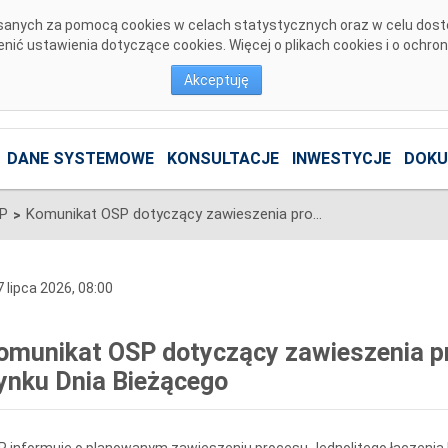
pisanych za pomocą cookies w celach statystycznych oraz w celu dos
ić ustawienia dotyczące cookies. Więcej o plikach cookies i o ochro
Akceptuję
DANE SYSTEMOWE
KONSULTACJE
INWESTYCJE
DOKU
SP
Komunikat OSP dotyczący zawieszenia procesu Jednolitego łączenia Rynku Dnia Bieżącego
>
 lipca 2026, 08:00
omunikat OSP dotyczący zawieszenia pr
ynku Dnia Bieżącego
 informuje o planowanym zawieszeniu procesu Jednolitego łączenia 