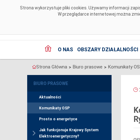
Przejdź do komentarzy
Strona wykorzystuje pliki cookies. Używamy informacji za
W przeglądarce internetowej można zmien
O NAS
OBSZARY DZIAŁALNOŚCI
Strona Główna
Biuro prasowe
Komunikaty O
>
>
BIURO PRASOWE
7
Aktualności
K
Komunikaty OSP
R
Prosto o energetyce
Jak funkcjonuje Krajowy System
Elektroenergetyczny?
OSP