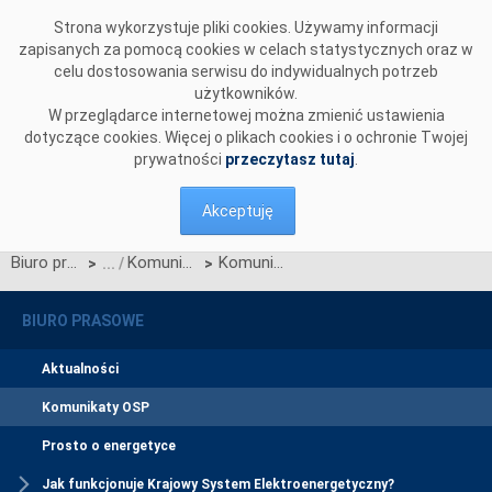
Przejdź do komentarzy
Strona wykorzystuje pliki cookies. Używamy informacji
zapisanych za pomocą cookies w celach statystycznych oraz w
celu dostosowania serwisu do indywidualnych potrzeb
użytkowników.
W przeglądarce internetowej można zmienić ustawienia
dotyczące cookies. Więcej o plikach cookies i o ochronie Twojej
prywatności
przeczytasz tutaj
.
Akceptuję
Biuro prasowe
Komunikaty OSP
Komunikat OSP dotyczący zawieszenia procesu Jednolitego łączenia Rynku Dnia Bieżącego
>
>
BIURO PRASOWE
Aktualności
Komunikaty OSP
Prosto o energetyce
Jak funkcjonuje Krajowy System Elektroenergetyczny?