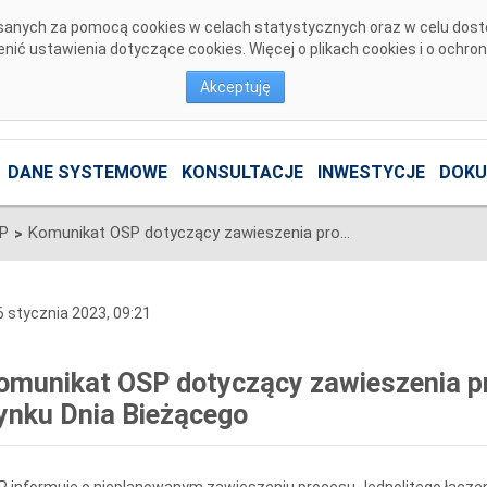
pisanych za pomocą cookies w celach statystycznych oraz w celu dos
ić ustawienia dotyczące cookies. Więcej o plikach cookies i o ochro
Akceptuję
DANE SYSTEMOWE
KONSULTACJE
INWESTYCJE
DOKU
SP
Komunikat OSP dotyczący zawieszenia procesu Jednolitego łączenia Rynku Dnia Bieżącego
>
 stycznia 2023, 09:21
omunikat OSP dotyczący zawieszenia pr
ynku Dnia Bieżącego
 informuje o nieplanowanym zawieszeniu procesu Jednolitego łączen