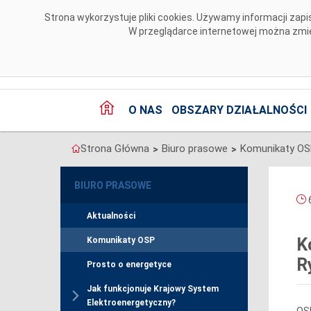
Przejdź do komentarzy
Strona wykorzystuje pliki cookies. Używamy informacji za
W przeglądarce internetowej można zmien
O NAS
OBSZARY DZIAŁALNOŚCI
Strona Główna
Biuro prasowe
Komunikaty O
>
>
BIURO PRASOWE
6
Aktualności
K
Komunikaty OSP
R
Prosto o energetyce
Jak funkcjonuje Krajowy System
Elektroenergetyczny?
OSP