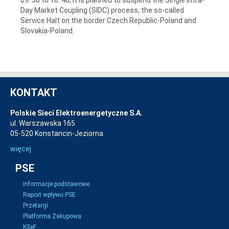
Day Market Coupling (SIDC) process, the so-called
Service Halt on the border Czech Republic-Poland and
Slovakia-Poland.
KONTAKT
Polskie Sieci Elektroenergetyczne S.A.
ul. Warszawska 165
05-520 Konstancin-Jeziorna
więcej
PSE
Informacje podstawowe
Raport wpływu PSE
Przetargi
Platforma Zakupowa
KSeF