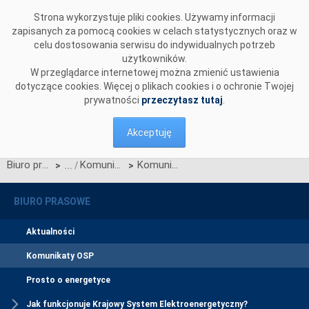
Przejdź do komentarzy
Strona wykorzystuje pliki cookies. Używamy informacji
zapisanych za pomocą cookies w celach statystycznych oraz w
celu dostosowania serwisu do indywidualnych potrzeb
użytkowników.
W przeglądarce internetowej można zmienić ustawienia
dotyczące cookies. Więcej o plikach cookies i o ochronie Twojej
prywatności
przeczytasz tutaj
.
Akceptuję
Biuro prasowe
Komunikaty OSP
Komunikat OSP dotyczący zawieszenia procesu Jednolitego łączenia Rynku Dnia Bieżącego
>
>
BIURO PRASOWE
Aktualności
Komunikaty OSP
Prosto o energetyce
Jak funkcjonuje Krajowy System Elektroenergetyczny?