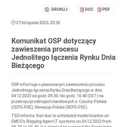
DRUKUJ
DOC
PDF
27 listopada 2023, 20:30
Komunikat OSP dotyczący
zawieszenia procesu
Jednolitego łączenia Rynku Dnia
Bieżącego
OSP informuje o planowanym zawieszeniu procesu
Jednolitego łączenia Rynku Dnia Bieżącego w dniu
04.12.2023 od godz. 09.30 /do godz. 10.40 (CET) na
przekroju/przekrojach handlowych z: Czechy-Polska
(CEPS-PSE), Słowacja-Polska (SEPS-PSE).
TSO informs that due to scheduled modernization on
EMCO's Shipping Agent IT systems on 04.12.2023 from
09: 30 to 10: 40, it is planned to suspend the Single Intra-