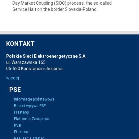
Day Market Coupling (SIDC) process, the so-called
Service Halt on the border Slovakia-Poland.
KONTAKT
Polskie Sieci Elektroenergetyczne S.A.
ul. Warszawska 165
05-520 Konstancin-Jeziorna
więcej
PSE
Informacje podstawowe
Raport wpływu PSE
Przetargi
Platforma Zakupowa
KSeF
Efaktura
Realizacja strategii