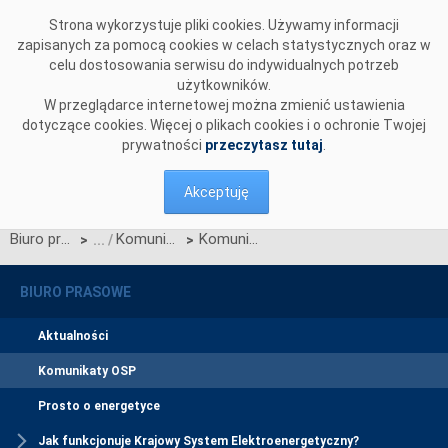
Przejdź do komentarzy
Strona wykorzystuje pliki cookies. Używamy informacji
zapisanych za pomocą cookies w celach statystycznych oraz w
celu dostosowania serwisu do indywidualnych potrzeb
użytkowników.
W przeglądarce internetowej można zmienić ustawienia
dotyczące cookies. Więcej o plikach cookies i o ochronie Twojej
prywatności
przeczytasz tutaj
.
Akceptuję
Biuro prasowe
Komunikaty OSP
Komunikat OSP dotyczący zawieszenia procesu Jednolitego łączenia Rynku Dnia Bieżącego
>
>
BIURO PRASOWE
Aktualności
Komunikaty OSP
Prosto o energetyce
Jak funkcjonuje Krajowy System Elektroenergetyczny?