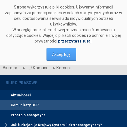
Przejdź do komentarzy
Strona wykorzystuje pliki cookies. Używamy informacji
zapisanych za pomocą cookies w celach statystycznych oraz w
celu dostosowania serwisu do indywidualnych potrzeb
użytkowników.
W przeglądarce internetowej można zmienić ustawienia
dotyczące cookies. Więcej o plikach cookies i o ochronie Twojej
prywatności
przeczytasz tutaj
.
Akceptuję
Biuro prasowe
Komunikaty OSP
Komunikat OSP dotyczący zawieszenia procesu Jednolitego łączenia Rynku Dnia Bieżącego
>
>
BIURO PRASOWE
Aktualności
Komunikaty OSP
Prosto o energetyce
Jak funkcjonuje Krajowy System Elektroenergetyczny?