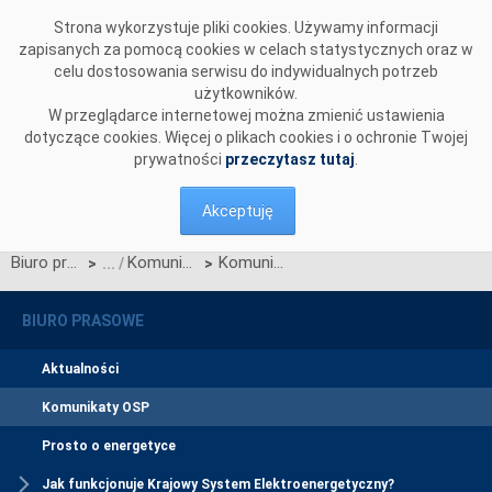
Przejdź do komentarzy
Strona wykorzystuje pliki cookies. Używamy informacji
zapisanych za pomocą cookies w celach statystycznych oraz w
celu dostosowania serwisu do indywidualnych potrzeb
użytkowników.
W przeglądarce internetowej można zmienić ustawienia
dotyczące cookies. Więcej o plikach cookies i o ochronie Twojej
prywatności
przeczytasz tutaj
.
Akceptuję
Biuro prasowe
Komunikaty OSP
Komunikat OSP dotyczący zawieszenia procesu Jednolitego łączenia Rynku Dnia Bieżącego w dn. 22.12.2021
>
>
BIURO PRASOWE
Aktualności
Komunikaty OSP
Prosto o energetyce
Jak funkcjonuje Krajowy System Elektroenergetyczny?