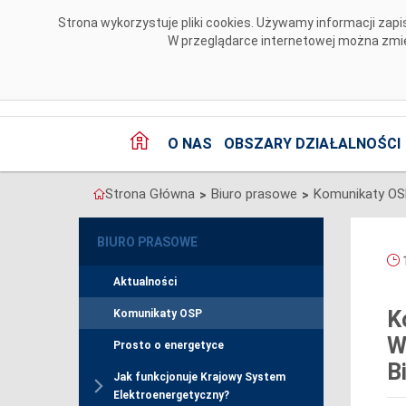
Przejdź do komentarzy
Strona wykorzystuje pliki cookies. Używamy informacji za
W przeglądarce internetowej można zmien
O NAS
OBSZARY DZIAŁALNOŚCI
Strona Główna
Biuro prasowe
Komunikaty O
>
>
BIURO PRASOWE
1
Aktualności
K
Komunikaty OSP
W
Prosto o energetyce
B
Jak funkcjonuje Krajowy System
Elektroenergetyczny?