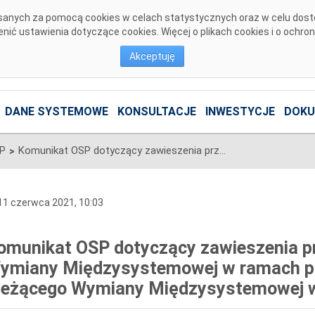
pisanych za pomocą cookies w celach statystycznych oraz w celu dos
ić ustawienia dotyczące cookies. Więcej o plikach cookies i o ochro
Akceptuję
DANE SYSTEMOWE
KONSULTACJE
INWESTYCJE
DOKU
SP
Komunikat OSP dotyczący zawieszenia przyjmowania Grafików Wymiany Międzysystemowej w ramach procesu Rynku Dnia Bieżącego Wymiany Międzysystemowej w dn. 16-17.06.2021
>
1 czerwca 2021, 10:03
omunikat OSP dotyczący zawieszenia p
ymiany Międzysystemowej w ramach p
ieżącego Wymiany Międzysystemowej w