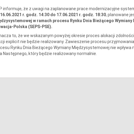
 informuje, że z uwagi na zaplanowane prace modernizacyjne syste
16.06.2021 r. godz. 14:30 do 17.06.2021 r. godz. 18:30
, planowane je
ędzysystemowej w ramach procesu Rynku Dnia Bieżącego Wymiany 
owacja-Polska (SEPS-PSE).
acza to, że we wskazanym powyżej okresie proces alokacji zdolnośc
cji explicit nie będzie realizowany. Zawieszenie procesu przyjmow
ocesu Rynku Dnia Bieżącego Wymiany Międzysystemowej nie wpływa n
a Następnego, który będzie realizowany normalnie.