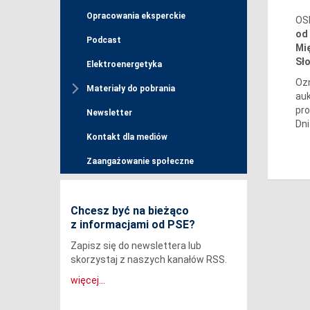
Opracowania eksperckie
OSP
od 
Podcast
Mi
Sł
Elektroenergetyka
Ozn
Materiały do pobrania
auk
pr
Newsletter
Dni
Kontakt dla mediów
Zaangażowanie społeczne
Chcesz być na bieżąco
z informacjami od PSE?
Zapisz się do newslettera lub
skorzystaj z naszych kanałów RSS.
więcej...