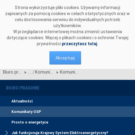
Przejdź do komentarzy
Strona wykorzystuje pliki cookies. Używamy informacji
zapisanych za pomocą cookies w celach statystycznych oraz w
celu dostosowania serwisu do indywidualnych potrzeb
użytkowników.
W przeglądarce internetowej można zmienić ustawienia
dotyczące cookies. Więcej o plikach cookies i o ochronie Twojej
prywatności
przeczytasz tutaj
.
Akceptuję
Biuro prasowe
Komunikaty OSP
Komunikat OSP dotyczący zmian IRiESP - Bilansowanie
>
>
BIURO PRASOWE
Aktualności
Komunikaty OSP
Prosto o energetyce
Jak funkcjonuje Krajowy System Elektroenergetyczny?