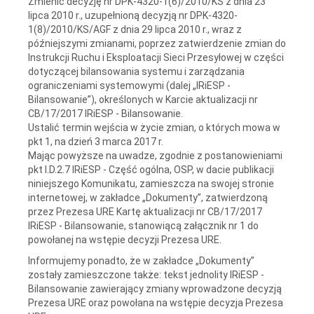
Zmienić decyzję nr DPK-4320-1(6)/2010/KS z dnia 23
lipca 2010 r., uzupełnioną decyzją nr DPK-4320-
1(8)/2010/KS/AGF z dnia 29 lipca 2010 r., wraz z
późniejszymi zmianami, poprzez zatwierdzenie zmian do
Instrukcji Ruchu i Eksploatacji Sieci Przesyłowej w części
dotyczącej bilansowania systemu i zarządzania
ograniczeniami systemowymi (dalej „IRiESP -
Bilansowanie”), określonych w Karcie aktualizacji nr
CB/17/2017 IRiESP - Bilansowanie.
Ustalić termin wejścia w życie zmian, o których mowa w
pkt 1, na dzień 3 marca 2017 r.
Mając powyższe na uwadze, zgodnie z postanowieniami
pkt I.D.2.7 IRiESP - Część ogólna, OSP, w dacie publikacji
niniejszego Komunikatu, zamieszcza na swojej stronie
internetowej, w zakładce „Dokumenty”, zatwierdzoną
przez Prezesa URE Kartę aktualizacji nr CB/17/2017
IRiESP - Bilansowanie, stanowiącą załącznik nr 1 do
powołanej na wstępie decyzji Prezesa URE.
Informujemy ponadto, że w zakładce „Dokumenty”
zostały zamieszczone także: tekst jednolity IRiESP -
Bilansowanie zawierający zmiany wprowadzone decyzją
Prezesa URE oraz powołana na wstępie decyzja Prezesa