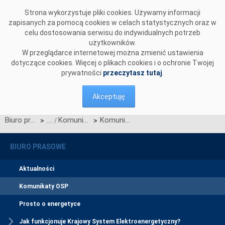
Przejdź do komentarzy
Strona wykorzystuje pliki cookies. Używamy informacji
zapisanych za pomocą cookies w celach statystycznych oraz w
celu dostosowania serwisu do indywidualnych potrzeb
użytkowników.
W przeglądarce internetowej można zmienić ustawienia
dotyczące cookies. Więcej o plikach cookies i o ochronie Twojej
prywatności
przeczytasz tutaj
.
Akceptuję
Biuro prasowe
Komunikaty OSP
Komunikat OSP dotyczący Zmian nr 4/2021 Warunków Dotyczących Bilansowania
>
>
BIURO PRASOWE
Aktualności
Komunikaty OSP
Prosto o energetyce
Jak funkcjonuje Krajowy System Elektroenergetyczny?