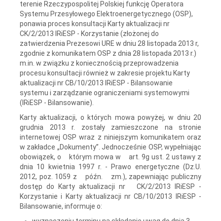
terenie Rzeczypospolitej Polskiej funkcję Operatora
Systemu Przesyłowego Elektroenergetycznego (OSP),
ponawia proces konsultacji Karty aktualizacji nr
CK/2/2013 IRiESP - Korzystanie (złożonej do
zatwierdzenia Prezesowi URE w dniu 28 listopada 2013 r,
zgodnie z komunikatem OSP z dnia 28 listopada 2013 r.)
m.in. w związku z koniecznością przeprowadzenia
procesu konsultacji również w zakresie projektu Karty
aktualizacji nr CB/10/2013 IRiESP - Bilansowanie
systemu i zarządzanie ograniczeniami systemowymi
(IRiESP - Bilansowanie).
Karty aktualizacji, o których mowa powyżej, w dniu 20
grudnia 2013 r. zostały zamieszczone na stronie
internetowej OSP wraz z niniejszym komunikatem oraz
w zakładce „Dokumenty”. Jednocześnie OSP, wypełniając
obowiązek, o którym mowa w art. 9g ust. 2 ustawy z
dnia 10 kwietnia 1997 r. - Prawo energetyczne (Dz.U.
2012, poz. 1059 z późn. zm.), zapewniając publiczny
dostęp do Karty aktualizacji nr CK/2/2013 IRiESP -
Korzystanie i Karty aktualizacji nr CB/10/2013 IRiESP -
Bilansowanie, informuje o:
wyznaczeniu terminu na składanie uwag do dnia 3