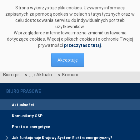
Przejdź do komentarzy
Strona wykorzystuje pliki cookies. Używamy informacji
zapisanych za pomocą cookies w celach statystycznych oraz w
celu dostosowania serwisu do indywidualnych potrzeb
użytkowników.
W przeglądarce internetowej można zmienić ustawienia
dotyczące cookies. Więcej o plikach cookies i o ochronie Twojej
prywatności
przeczytasz tutaj
.
Akceptuję
Biuro prasowe
Aktualności
Komunikat OSP w sprawie procesu konsultacji zmian Instrukcji Ruchu i Eksploatacji Sieci Przesyłowej
>
>
BIURO PRASOWE
Aktualności
Komunikaty OSP
Prosto o energetyce
Jak funkcjonuje Krajowy System Elektroenergetyczny?