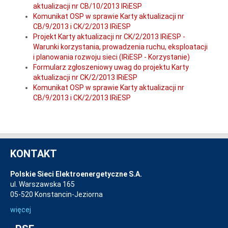
aktualizacji nr CB/10/2013 IRiESP
Komunikat OSP w sprawie Karty aktualizacji nr
CB/9/2013 i CK/2/2013 IRiESP
Projekt Karty aktualizacji nr CK/2/2013 IRiESP -
Warunki korzystania, prowadzenia ruchu, eksploatacji
i planowania rozwoju sieci (IRiESP - Korzystanie)
Formularz zgłoszeniowy uwag do projektu Karty
aktualizacji nr CK/2/2013 IRiESP
Komunikat OSP w sprawie Karty aktualizacji nr
CB/9/2013 i CK/2/2013 IRiESP
KONTAKT
Polskie Sieci Elektroenergetyczne S.A.
ul. Warszawska 165
05-520 Konstancin-Jeziorna
więcej