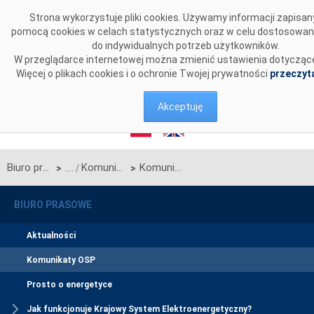
Przejdź do komentarzy
Strona wykorzystuje pliki cookies. Używamy informacji zapisan
pomocą cookies w celach statystycznych oraz w celu dostosowan
do indywidualnych potrzeb użytkowników.
W przeglądarce internetowej można zmienić ustawienia dotyczące
Więcej o plikach cookies i o ochronie Twojej prywatności
przeczyta
Akceptuję
Biuro prasowe
Komunikaty OSP
Komunikat OSP w sprawie rozpoczęcia procesu jednostronnego przetargu miesięcznego na grudzień 2023 r. na zdolności przesyłowe linii Zamość-Dobrotwór będącej połączeniem międzysystemowym PSE S.A. i NEK UKRENERGO (Okres Rezerwacji rozpoczynający się od 1 grudnia 2023 r. i kończący się 31 grudnia 2023 r.)
>
>
BIURO PRASOWE
Aktualności
Komunikaty OSP
Prosto o energetyce
Jak funkcjonuje Krajowy System Elektroenergetyczny?