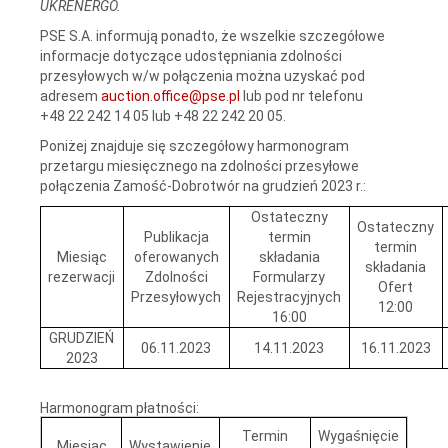
UKRENERGO.
PSE S.A. informują ponadto, że wszelkie szczegółowe
informacje dotyczące udostępniania zdolności
przesyłowych w/w połączenia można uzyskać pod
adresem
auction.office@pse.pl
lub pod nr telefonu
+48 22 242 14 05 lub +48 22 242 20 05.
Poniżej znajduje się szczegółowy harmonogram
przetargu miesięcznego na zdolności przesyłowe
połączenia Zamość-Dobrotwór na grudzień 2023 r.:
Ostateczny
Ostateczny
Publikacja
termin
termin
Miesiąc
oferowanych
składania
składania
rezerwacji
Zdolności
Formularzy
Ofert
Przesyłowych
Rejestracyjnych
12:00
16:00
GRUDZIEŃ
06.11.2023
14.11.2023
16.11.2023
2023
Harmonogram płatności:
Termin
Wygaśnięcie
Miesiąc
Wystawienie