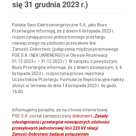
się 31 grudnia 2023 r.)
Polskie Sieci Elektroenergetyczne S.A., jako Biuro
Przetargów informują, że z dniem 6 listopada 2023 r.
rozpoczynają proces jednostronnego przetargu
miesięcznego na zdolności przesyłowe linii
Zamość‑Dobrotwór, (połączenia międzysystemowego
PSE S.A. i NEK UKRENERGO) w Okresie Rezerwacji
01.12.2023 r. – 31.12.2023 r.). W związku z powyższym,
Biuro Przetargów informuje, że z dniem dzisiejszym, tj. 6
listopada 2023 r., rozpoczyna proces rejestracji
Uczestników Przetargu. Formularze Rejestracyjne należy
złożyć w terminie do dnia 14 listopada 2023 r. do godz.
16:00.
Informujemy ponadto, że na stronie internetowej
PSE S.A. został zamieszczony
dokument
„
Zasady
udostępniania i przetargów miesięcznych zdolności
przesyłowych jednotorowej linii 220 kV relacji
Zamość‑Dobrotwór będącej połączeniem