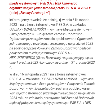
międzysystemowym PSE S.A. i NEK Ukrenergo
organizowanych jednostronnie przez PSE S.A. w 2023 r
”
(dalej:
„Zasady Przetargów”
)
.
Informujemy również, że dzisiaj, tj. w dniu 6 listopada
2023 r. na stronie internetowej PSE S.A. w zakładce
OBSZARY DZIAŁALNOŚCI
–
Wymiana Międzysystemowa
–
Biuro przetargów – Połączenie Zamość-Dobrotwór -
Ogłoszenia przetargów
zostało opublikowane
Ogłoszenie
jednostronnego przetargu miesięcznego na grudzień 2023
na zdolności przesyłowe linii Zamość‑Dobrotwór będącej
połączeniem międzysystemowym PSE S.A. i
NEK UKRENERGO (Okres Rezerwacji rozpoczynający się od
dnia 1 grudnia 2023 i kończący się z dniem 31 grudnia 2023
r.)
.
W dniu 16 listopada 2023 r. na stronie internetowej
PSE S.A. w zakładce
OBSZARY DZIAŁALNOŚCI
–
Wymiana
Międzysystemowa
–
Biuro przetargów
–
Połączenie Zamość-
Dobrotwór – Wyniki przetargów
zostaną opublikowane
Wyniki jednostronnego przetargu miesięcznego na grudzień
2023 roku na zdolności przesyłowe linii Zamość-Dobrotwór
będącej połączeniem międzysystemowym PSE S.A. i NEK