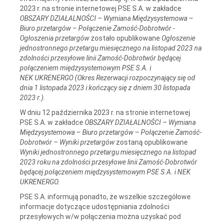
2023 r. na stronie internetowej PSE S.A. w zakładce
OBSZARY DZIAŁALNOŚCI
–
Wymiana Międzysystemowa
–
Biuro przetargów – Połączenie Zamość-Dobrotwór -
Ogłoszenia przetargów
zostało opublikowane
Ogłoszenie
jednostronnego przetargu miesięcznego na listopad 2023 na
zdolności przesyłowe linii Zamość‑Dobrotwór będącej
połączeniem międzysystemowym PSE S.A. i
NEK UKRENERGO (Okres Rezerwacji rozpoczynający się od
dnia 1 listopada 2023 i kończący się z dniem 30 listopada
2023 r.)
.
W dniu 12 października 2023 r. na stronie internetowej
PSE S.A. w zakładce
OBSZARY DZIAŁALNOŚCI
–
Wymiana
Międzysystemowa
–
Biuro przetargów
–
Połączenie Zamość-
Dobrotwór – Wyniki przetargów
zostaną opublikowane
Wyniki jednostronnego przetargu miesięcznego na listopad
2023 roku na zdolności przesyłowe linii Zamość-Dobrotwór
będącej połączeniem międzysystemowym PSE S.A. i NEK
UKRENERGO.
PSE S.A. informują ponadto, że wszelkie szczegółowe
informacje dotyczące udostępniania zdolności
przesyłowych w/w połączenia można uzyskać pod