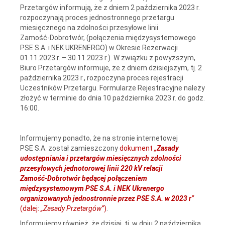
Przetargów informują, że z dniem 2 października 2023 r.
rozpoczynają proces jednostronnego przetargu
miesięcznego na zdolności przesyłowe linii
Zamość‑Dobrotwór, (połączenia międzysystemowego
PSE S.A. i NEK UKRENERGO) w Okresie Rezerwacji
01.11.2023 r. – 30.11.2023 r.). W związku z powyższym,
Biuro Przetargów informuje, że z dniem dzisiejszym, tj. 2
października 2023 r., rozpoczyna proces rejestracji
Uczestników Przetargu. Formularze Rejestracyjne należy
złożyć w terminie do dnia 10 października 2023 r. do godz.
16:00.
Informujemy ponadto, że na stronie internetowej
PSE S.A. został zamieszczony
dokument
„
Zasady
udostępniania i przetargów miesięcznych zdolności
przesyłowych jednotorowej linii 220 kV relacji
Zamość‑Dobrotwór będącej połączeniem
międzysystemowym PSE S.A. i NEK Ukrenergo
organizowanych jednostronnie przez PSE S.A. w 2023 r
”
(dalej:
„Zasady Przetargów”
)
.
Informujemy również, że dzisiaj, tj. w dniu 2 października