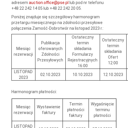
adresem
auction.office@pse.pl
lub pod nr telefonu
+48 22 242 14 05 lub +48 22 242 20 05.
Poniżej znajduje się szczegółowy harmonogram
przetargu miesięcznego na zdolności przesyłowe
połączenia Zamość-Dobrotwór na listopad 2023 r.:
Ostateczny
Ostateczny
Publikacja
termin
termin
Miesiąc
oferowanych
składania
składania
rezerwacji
Zdolności
Formularzy
Ofert
Przesyłowych
Rejestracyjnych
12:00
16:00
LISTOPAD
02.10.2023
10.10.2023
12.10.2023
2023
Harmonogram płatności:
Termin
Wygaśnięcie
Miesiąc
Wystawienie
płatności
terminu
rezerwacji
faktury
faktury
płatności
LISTOPAD