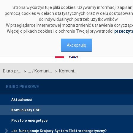
Przejdź do komentarzy
Strona wykorzystuje pliki cookies. Używamy informacji zapisan
pomocą cookies w celach statystycznych oraz w celu dostosowan
do indywidualnych potrzeb użytkowników.
W przeglądarce internetowej można zmienić ustawienia dotyczące
Więcej o plikach cookies i o ochronie Twojej prywatności
przeczyta
Akceptuję
Biuro prasowe
Komunikaty OSP
Komunikat OSP w sprawie rozpoczęcia procesu jednostronnego przetargu miesięcznego na listopad 2023 r. na zdolności przesyłowe linii Zamość-Dobrotwór będącej połączeniem międzysystemowym PSE S.A. i NEK UKRENERGO
>
>
BIURO PRASOWE
Aktualności
Komunikaty OSP
Prosto o energetyce
Jak funkcjonuje Krajowy System Elektroenergetyczny?