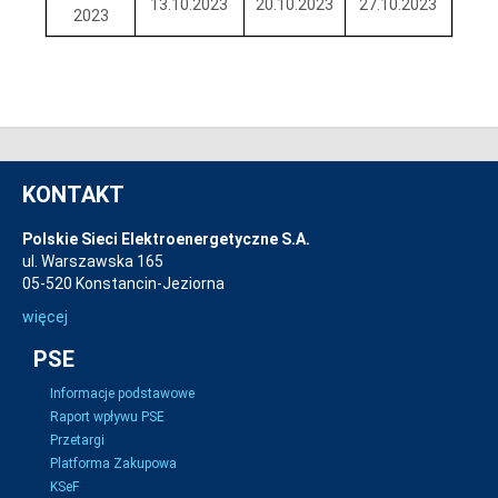
13.10.2023
20.10.2023
27.10.2023
2023
KONTAKT
Polskie Sieci Elektroenergetyczne S.A.
ul. Warszawska 165
05-520 Konstancin-Jeziorna
więcej
PSE
Informacje podstawowe
Raport wpływu PSE
Przetargi
Platforma Zakupowa
KSeF