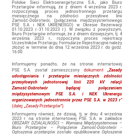
Polskie Sieci Elektroenergetyczne S.A., jako Biuro
Przetargów informują, że z dniem 4 września 2023 r.
rozpoczynają proces jednostronnego przetargu
miesięcznego na zdolności przesyłowe linii
Zamość‑Dobrotwór, (połączenia międzysystemowego
PSE S.A. i NEK UKRENERGO) w Okresie Rezerwacji
01.10.2023 r.‑31.10.2023 r.). W związku z powyższym,
Biuro Przetargów informuje, że z dniem dzisiejszym, tj. 4
września 2023 r., rozpoczyna proces rejestracji
Uczestników Przetargu. Formularze Rejestracyjne należy
złożyć w terminie do dnia 12 września 2023 r. do godz.
16:00.
Informujemy ponadto, że na stronie internetowej
PSE S.A. został zamieszczony
dokument
„
Zasady
udostępniania i przetargów miesięcznych zdolności
przesyłowych jednotorowej linii 220 kV relacji
Zamość‑Dobrotwór będącej połączeniem
międzysystemowym PSE S.A. i NEK Ukrenergo
organizowanych jednostronnie przez PSE S.A. w 2023 r
”
(dalej:
„Zasady Przetargów”
)
.
Informujemy również, że dzisiaj, tj. w dniu 4 września
2023 r. na stronie internetowej PSE S.A. w zakładce
OBSZARY DZIAŁALNOŚCI
–
Wymiana Międzysystemowa
–
Biuro Przetargów – Połączenie Zamość-Dobrotwór -
Ogłoszenia przetargów
zostało opublikowane
Ogłoszenie