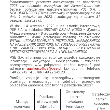
jednostronnego przetargu miesięcznego na październik
2023 na zdolności przesyłowe linii Zamość‑Dobrotwór
będącej połączeniem międzysystemowym PSE S.A. i
NEK UKRENERGO (Okres Rezerwacji rozpoczynający się od
dnia 1 października 2023 i kończący się z dniem 31
października 2023 r.)
.
W dniu 14 września 2023 r. na stronie internetowej
PSE S.A. w zakładce
OBSZARY DZIAŁALNOŚCI
–
Wymiana
Międzysystemowa
–
Biuro przetargów – Połączenie Zamość-
Dobrotwór - Wyniki
przetargów
zostaną opublikowane
WYNIKI JEDNOSTRONNEGO PRZETARGU MIESIĘCZNEGO
NA PAŹDZIERNIK 2023 ROKU NA ZDOLNOŚCI PRZESYŁOWE
LINII ZAMOŚĆ-DOBROTWÓR BĘDĄCEJ POŁĄCZENIEM
MIĘDZYSYSTEMOWYM PSE S.A. i NEK UKRENERGO.
PSE S.A. informują ponadto, że wszelkie szczegółowe
informacje dotyczące udostępniania zdolności
przesyłowych w/w połączenia można uzyskać pod
adresem
auction.office@pse.pl
lub pod nr telefonu
+48 22 242 14 05 lub +48 22 242 20 05.
Poniżej znajduje się szczegółowy harmonogram
przetargu miesięcznego na zdolności przesyłowe
połączenia Zamość-Dobrotwór na październik 2023 r.:
Ostateczny
Ostateczn
Publikacja
termin
termin
Miesiąc
oferowanych
składania
składania
rezerwacji
Zdolności
Formularzy
Ofert