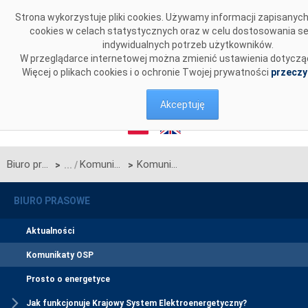
Przejdź do komentarzy
Strona wykorzystuje pliki cookies. Używamy informacji zapisany
cookies w celach statystycznych oraz w celu dostosowania s
indywidualnych potrzeb użytkowników.
W przeglądarce internetowej można zmienić ustawienia dotyczą
Więcej o plikach cookies i o ochronie Twojej prywatności
przeczy
Akceptuję
Biuro prasowe
Komunikaty OSP
Komunikat OSP w sprawie rozpoczęcia procesu jednostronnego przetargu miesięcznego na październik 2023 r. na zdolności przesyłowe linii Zamość-Dobrotwór będącej połączeniem międzysystemowym PSE S.A. i NEK UKRENERGO
>
>
BIURO PRASOWE
Aktualności
Komunikaty OSP
Prosto o energetyce
Jak funkcjonuje Krajowy System Elektroenergetyczny?