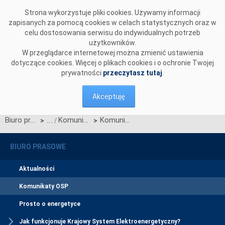
Przejdź do komentarzy
Strona wykorzystuje pliki cookies. Używamy informacji
zapisanych za pomocą cookies w celach statystycznych oraz w
celu dostosowania serwisu do indywidualnych potrzeb
użytkowników.
W przeglądarce internetowej można zmienić ustawienia
dotyczące cookies. Więcej o plikach cookies i o ochronie Twojej
prywatności
przeczytasz tutaj
.
Akceptuję
Biuro prasowe
Komunikaty OSP
Komunikat OSP w sprawie spotkania informacyjnego dotyczącego projektu Karty aktualizacji nr 2/CW-2/CK-2/CB-2/2024 do IRiESP
>
>
BIURO PRASOWE
Aktualności
Komunikaty OSP
Prosto o energetyce
Jak funkcjonuje Krajowy System Elektroenergetyczny?