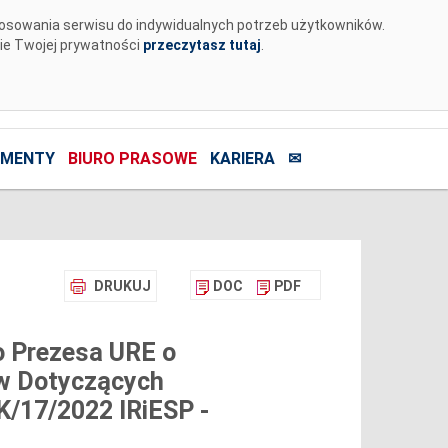
tosowania serwisu do indywidualnych potrzeb użytkowników.
nie Twojej prywatności
przeczytasz tutaj
.
MENTY
BIURO PRASOWE
KARIERA
✉
DRUKUJ
DOC
PDF
o Prezesa URE o
ów Dotyczących
CK/17/2022 IRiESP -