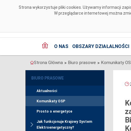
Przejdź do komentarzy
Strona wykorzystuje pliki cookies. Używamy informacji za
W przeglądarce internetowej można zmien
O NAS
OBSZARY DZIAŁALNOŚCI
Strona Główna
Biuro prasowe
Komunikaty O
>
>
BIURO PRASOWE
2
Aktualności
K
Komunikaty OSP
z
Prosto o energetyce
B
Jak funkcjonuje Krajowy System
K
Elektroenergetyczny?