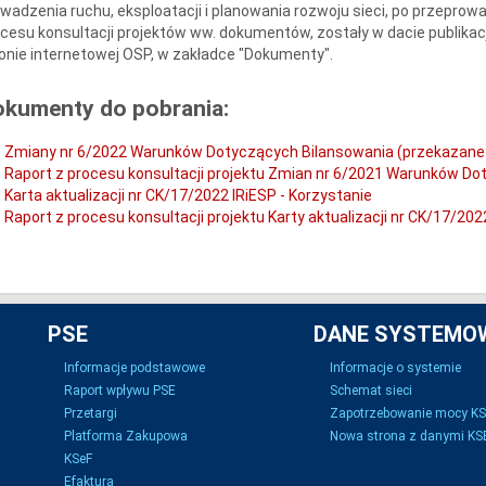
wadzenia ruchu, eksploatacji i planowania rozwoju sieci, po przeprow
cesu konsultacji projektów ww. dokumentów, zostały w dacie publika
onie internetowej OSP, w zakładce "Dokumenty".
okumenty do pobrania:
Zmiany nr 6/2022 Warunków Dotyczących Bilansowania (przekazane
Raport z procesu konsultacji projektu Zmian nr 6/2021 Warunków D
Karta aktualizacji nr CK/17/2022 IRiESP - Korzystanie
Raport z procesu konsultacji projektu Karty aktualizacji nr CK/17/202
PSE
DANE SYSTEMO
Informacje podstawowe
Informacje o systemie
Raport wpływu PSE
Schemat sieci
Przetargi
Zapotrzebowanie mocy K
Platforma Zakupowa
Nowa strona z danymi KSE
KSeF
Efaktura