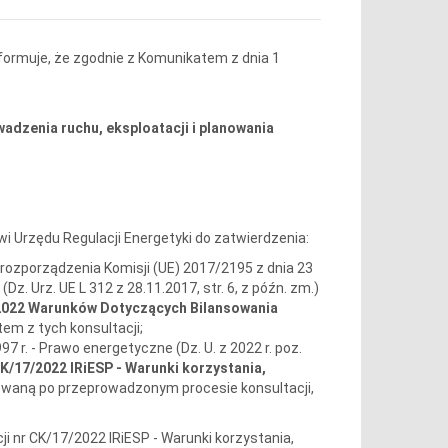
formuje, że zgodnie z Komunikatem z dnia 1
wadzenia ruchu, eksploatacji i planowania
i Urzędu Regulacji Energetyki do zatwierdzenia:
 c) rozporządzenia Komisji (UE) 2017/2195 z dnia 23
. Urz. UE L 312 z 28.11.2017, str. 6, z późn. zm.)
2022 Warunków Dotyczących Bilansowania
em z tych konsultacji;
7 r. - Prawo energetyczne (Dz. U. z 2022 r. poz.
CK/17/2022 IRiESP - Warunki korzystania,
owaną po przeprowadzonym procesie konsultacji,
i nr CK/17/2022 IRiESP - Warunki korzystania,