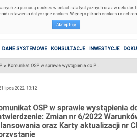
pisanych za pomocą cookies w celach statystycznych oraz w celu dos
ić ustawienia dotyczące cookies. Więcej o plikach cookies i o ochro
Akceptuję
DANE SYSTEMOWE
KONSULTACJE
INWESTYCJE
DOKU
SP
Komunikat OSP w sprawie wystąpienia do Prezesa URE o zatwierdzenie: Zmian nr 6/2022 Warunków Dotyczących Bilansowania oraz Karty aktualizacji nr CK/17/2022 IRiESP - Korzystanie
>
1 lipca 2022, 13:12
omunikat OSP w sprawie wystąpienia d
atwierdzenie: Zmian nr 6/2022 Warunk
ilansowania oraz Karty aktualizacji nr 
orzystanie