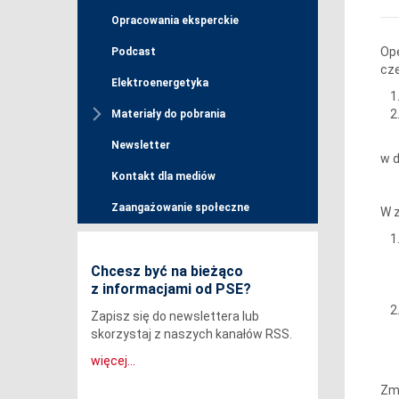
Opracowania eksperckie
Ope
Podcast
cze
Elektroenergetyka
Materiały do pobrania
Newsletter
w d
Kontakt dla mediów
Zaangażowanie społeczne
W z
Chcesz być na bieżąco
z informacjami od PSE?
Zapisz się do newslettera lub
skorzystaj z naszych kanałów RSS.
więcej...
Zmi