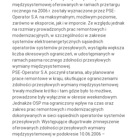
międzysystemowej oferowanych w ramach przetargu
rocznego na 2006 r. zostały wyznaczone przez PSE-
Operator S.A. na maksymalnym, możliwym poziomie,
zarówno w eksporcie, jak i w imporcie. Ze względu jednak
na rozmiary prowadzonych prac remontowych i
modernizacyjnych, w szczególności w zakresie
systemów elektroenergetycznych sąsiednich
operatorów systemów przesyłowych, wystąpiła większa
liczba okresowych ograniczeń, w udostępnianych w
ramach pasma rocznego zdolności przesyłowych
wymiany międzysystemowej.
PSE-Operator S.A. poczynił starania, aby planowane
prace remontowe w kraju, skutkujące ograniczeniami
zdolności przesyłowych wymiany międzysystemowej
trwały możliwie krótko i tam gdzie było to możliwe,
prowadzone były wyłącznie w okresie weekendowym.
Jednakże OSP ma ograniczony wpływ na czas oraz
zakres prac remontowych i modernizacyjnych
dokonywanych w sieci sąsiednich operatorów systemów
przesyłowych. Występujące długotrwałe zmniejszenie
oferowanych zdolności przesyłowych wymiany
międzysystemowej w podokresie 10.06.2006 –