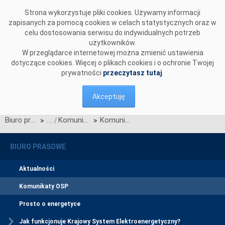
Przejdź do komentarzy
Strona wykorzystuje pliki cookies. Używamy informacji
zapisanych za pomocą cookies w celach statystycznych oraz w
celu dostosowania serwisu do indywidualnych potrzeb
użytkowników.
W przeglądarce internetowej można zmienić ustawienia
dotyczące cookies. Więcej o plikach cookies i o ochronie Twojej
prywatności
przeczytasz tutaj
.
Akceptuję
Biuro prasowe
Komunikaty OSP
Komunikat OSP w sprawie zdolności przesyłowych wymiany międzysystemowej oferowanych w przetargu rocznym na 2006 rok
>
>
BIURO PRASOWE
Aktualności
Komunikaty OSP
Prosto o energetyce
Jak funkcjonuje Krajowy System Elektroenergetyczny?