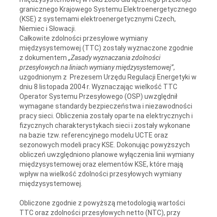
granicznego Krajowego Systemu Elektroenergetycznego
(KSE) z systemami elektroenergetycznymi Czech,
Niemiec i Słowacji.
Całkowite zdolności przesyłowe wymiany
międzysystemowej (TTC) zostały wyznaczone zgodnie
z dokumentem
„Zasady wyznaczania zdolności
przesyłowych na liniach wymiany międzysystemowej”
,
uzgodnionym z Prezesem Urzędu Regulacji Energetyki w
dniu 8 listopada 2004 r. Wyznaczając wielkość TTC
Operator Systemu Przesyłowego (OSP) uwzględnił
wymagane standardy bezpieczeństwa i niezawodności
pracy sieci. Obliczenia zostały oparte na elektrycznych i
fizycznych charakterystykach sieci i zostały wykonane
na bazie tzw. referencyjnego modelu UCTE oraz
sezonowych modeli pracy KSE. Dokonując powyższych
obliczeń uwzględniono planowe wyłączenia linii wymiany
międzysystemowej oraz elementów KSE, które mają
wpływ na wielkość zdolności przesyłowych wymiany
międzysystemowej.
Obliczone zgodnie z powyższą metodologią wartości
TTC oraz zdolności przesyłowych netto (NTC), przy