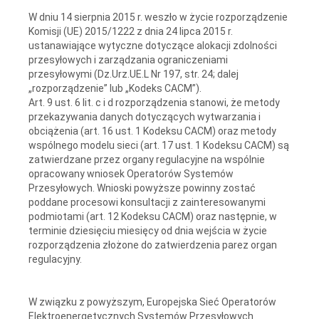
W dniu 14 sierpnia 2015 r. weszło w życie rozporządzenie
Komisji (UE) 2015/1222 z dnia 24 lipca 2015 r.
ustanawiające wytyczne dotyczące alokacji zdolności
przesyłowych i zarządzania ograniczeniami
przesyłowymi (Dz.Urz.UE.L Nr 197, str. 24; dalej
„rozporządzenie” lub „Kodeks CACM”).
Art. 9 ust. 6 lit. c i d rozporządzenia stanowi, że metody
przekazywania danych dotyczących wytwarzania i
obciążenia (art. 16 ust. 1 Kodeksu CACM) oraz metody
wspólnego modelu sieci (art. 17 ust. 1 Kodeksu CACM) są
zatwierdzane przez organy regulacyjne na wspólnie
opracowany wniosek Operatorów Systemów
Przesyłowych. Wnioski powyższe powinny zostać
poddane procesowi konsultacji z zainteresowanymi
podmiotami (art. 12 Kodeksu CACM) oraz następnie, w
terminie dziesięciu miesięcy od dnia wejścia w życie
rozporządzenia złożone do zatwierdzenia parez organ
regulacyjny.
W związku z powyższym, Europejska Sieć Operatorów
Elektroenergetycznych Systemów Przesyłowych