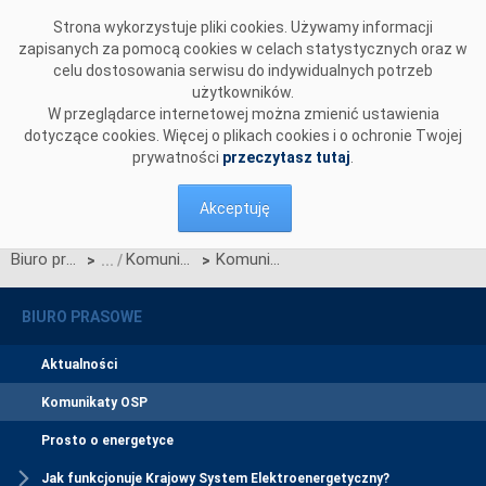
Przejdź do komentarzy
Strona wykorzystuje pliki cookies. Używamy informacji
zapisanych za pomocą cookies w celach statystycznych oraz w
celu dostosowania serwisu do indywidualnych potrzeb
użytkowników.
W przeglądarce internetowej można zmienić ustawienia
dotyczące cookies. Więcej o plikach cookies i o ochronie Twojej
prywatności
przeczytasz tutaj
.
Akceptuję
Biuro prasowe
Komunikaty OSP
Komunikat OSP ws. konsultacji wniosku dot, ustanowienia jednolitej metody dostarczania danych dotyczących wytwarzania i obciążenia wymaganych do ustanowienia wspólnego modelu sieci oraz wniosku w sprawie metody dotyczącej wspólnego modelu sieci.
>
>
BIURO PRASOWE
Aktualności
Komunikaty OSP
Prosto o energetyce
Jak funkcjonuje Krajowy System Elektroenergetyczny?