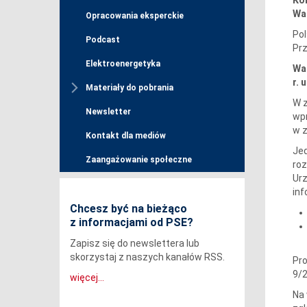
Wa
Opracowania eksperckie
Pol
Podcast
Prz
Elektroenergetyka
Wa
r.
Materiały do pobrania
W z
Newsletter
wpr
w 
Kontakt dla mediów
Jed
Zaangażowanie społeczne
roz
Urz
inf
Chcesz być na bieżąco
z informacjami od PSE?
Zapisz się do newslettera lub
skorzystaj z naszych kanałów RSS.
Pro
9/
więcej...
Na 