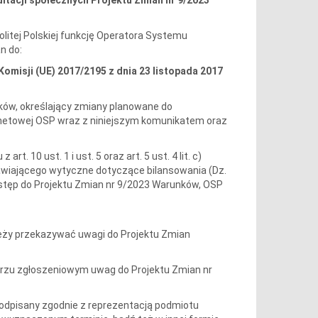
litej Polskiej funkcję Operatora Systemu
n do:
misji (UE) 2017/2195 z dnia 23 listopada 2017
ów, określający zmiany planowane do
rnetowej OSP wraz z niniejszym komunikatem oraz
t. 10 ust. 1 i ust. 5 oraz art. 5 ust. 4 lit. c)
nawiającego wytyczne dotyczące bilansowania (Dz.
 dostęp do Projektu Zmian nr 9/2023 Warunków, OSP
ależy przekazywać uwagi do Projektu Zmian
arzu zgłoszeniowym uwag do Projektu Zmian nr
odpisany zgodnie z reprezentacją podmiotu