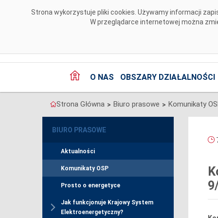
Przejdź do komentarzy
Strona wykorzystuje pliki cookies. Używamy informacji za
W przeglądarce internetowej można zmien
O NAS
OBSZARY DZIAŁALNOŚCI
Strona Główna
Biuro prasowe
Komunikaty O
>
>
BIURO PRASOWE
7
Aktualności
K
Komunikaty OSP
9
Prosto o energetyce
Jak funkcjonuje Krajowy System
Elektroenergetyczny?
Ko