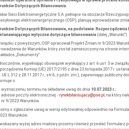
runków Dotyczących Bilansowania.
skie Sieci Elektroenergetyczne S.A. pełniące na obszarze Rzeczypospo
esyłowego elektroenergetycznego (OSP), planują wprowadzenie zmia
runków Dotyczących Bilansowania, na podstawie: Rozporządzenia Ko
 ustanawiającego wytyczne dotyczące bilansowania
(dalej „Warunki”).
wiązku z powyższym, OSP opracował Projekt Zmian nr 9/2023 Warunk
owadzenia do Warunków, który został zamieszczony na stronie inte
zakładce „Dokumenty”.
nocześnie, wypełniając obowiązek wynikający z art. 6 ust. 3 w związku z ar
porządzenia Komisji (UE) 2017/2195 z dnia 23 listopada 2017 r. usta
. UE L 312 z 28.11.2017 r., str.6, z późn. zm.), zapewniając publiczny
ormuje o:
wyznaczeniu terminu na składanie uwag do dnia
10.07.2023 r.
;
adresie poczty elektronicznej -
rynekbilansujacy@pse.pl
, na który n
nr 9/2023 Warunków.
simy o zgłaszanie uwag w wersji edytowalnej odpowiednio na Formul
2023 Warunków.
wskazany wyżej adres mailowy prosimy również przesłać formularz p