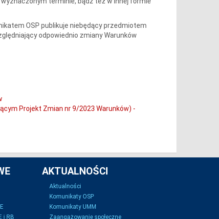
 wyznaczonym terminie, bądź też w innej formie
unikatem OSP publikuje niebędący przedmiotem
względniający odpowiednio zmiany Warunków
w
jącym Projekt Zmian nr 9/2023 Warunków) -
WE
AKTUALNOŚCI
Aktualności
Komunikaty OSP
SE
Komunikaty UMM
 i RB
Zaangażowanie społeczne