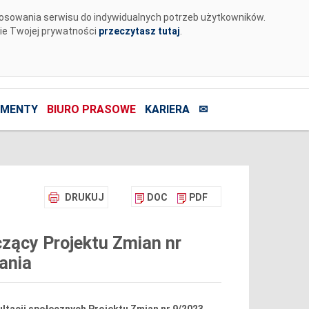
tosowania serwisu do indywidualnych potrzeb użytkowników.
nie Twojej prywatności
przeczytasz tutaj
.
MENTY
BIURO PRASOWE
KARIERA
✉
DRUKUJ
DOC
PDF
czący Projektu Zmian nr
ania
tacji społecznych Projektu Zmian nr 9/2023