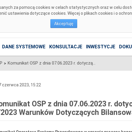
pisanych za pomocą cookies w celach statystycznych oraz w celu dos
ić ustawienia dotyczące cookies. Więcej o plikach cookies i o ochro
Akceptuję
DANE SYSTEMOWE
KONSULTACJE
INWESTYCJE
DOKU
SP
Komunikat OSP z dnia 07.06.2023 r. dotyczący Projektu Zmian nr 9/2023 Warunków Dotyczących Bilansowania
>
 czerwca 2023, 15:22
omunikat OSP z dnia 07.06.2023 r. doty
/2023 Warunków Dotyczących Bilansow
munikat Operatora Systemu Przesyłowego w sprawie procesu konsul