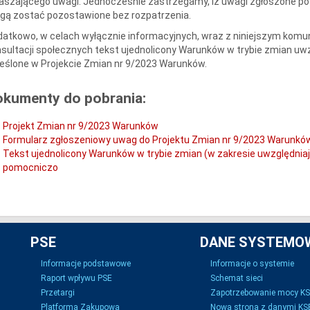
aszającego uwagi. Jednocześnie zastrzegamy, iż uwagi zgłoszone po
gą zostać pozostawione bez rozpatrzenia.
atkowo, w celach wyłącznie informacyjnych, wraz z niniejszym kom
sultacji społecznych tekst ujednolicony Warunków w trybie zmian u
eślone w Projekcie Zmian nr 9/2023 Warunków.
okumenty do pobrania:
Projekt Zmian nr 9/2023 Warunków
Formularz zgłoszeniowy uwag do Projektu Zmian nr 9/2023 Warunkó
Tekst ujednolicony Warunków w trybie zmian (w zakresie uwzględnia
pomocniczo
PSE
DANE SYSTEMO
Informacje podstawowe
Informacje o systemie
Raport wpływu PSE
Schemat sieci
Przetargi
Zapotrzebowanie mocy K
Platforma Zakupowa
Nowa strona z danymi KSE