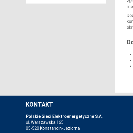
zgł
mo
Dod
kon
okr
D
KONTAKT
Polskie Sieci Elektroenergetyczne S.A.
ul. Warszawska 165
05-520 Konstancin-Jeziorna