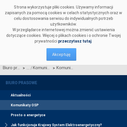
Przejdź do komentarzy
Strona wykorzystuje pliki cookies. Używamy informacji
zapisanych za pomocą cookies w celach statystycznych oraz w
celu dostosowania serwisu do indywidualnych potrzeb
użytkowników.
W przeglądarce internetowej można zmienić ustawienia
dotyczące cookies. Więcej o plikach cookies i o ochronie Twojej
prywatności
przeczytasz tutaj
.
Akceptuję
Biuro prasowe
Komunikaty OSP
Komunikat OSP z dnia 10.12.2024 r. dotyczący wystąpienia do Prezesa URE o zatwierdzenie Zmian nr 2/2025 Warunków Dotyczących Bilansowania
>
>
BIURO PRASOWE
Aktualności
Komunikaty OSP
Prosto o energetyce
Jak funkcjonuje Krajowy System Elektroenergetyczny?