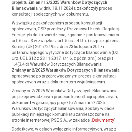
projektu
Zmian nr 2/2025 Warunków Dotyczących
Bilansowania
,
w dniu 18.11.2024 r. zakończyły proces
konsultacji społecznych ww. dokumentu.
W związku z zakończeniem procesu konsultacji
społecznych, OSP przedłożył Prezesowi Urzędu Regulacji
Energetyki do zatwierdzenia, zgodnie z postanowieniami
art. 6 ust. 3 w związku z art. 5 ust. 4 lit. c) rozporządzenia
Komisji (UE) 2017/2195 z dnia 23 listopada 2017 r.
ustanawiającego wytyczne dotyczące bilansowania (Dz.
Urz. UE L 312 z 28.11.2017, str. 6, z późn. zm.) oraz pkt
1.4(3.4.d) Warunków Dotyczących Bilansowania,
Zmiany nr 2/2025 Warunków Dotyczących Bilansowania
opracowane po przeprowadzonym procesie konsultacji
społecznych wraz z dokumentem wyjaśniającym.
Zmiany nr 2/2025 Warunków Dotyczących Bilansowania
po przeprowadzonym procesie konsultacji społecznych,
dokument wyjaśniający projektu Zmian nr 2/2025
Warunków Dotyczących Bilansowania, zostały w dacie
publikacji niniejszego komunikatu zamieszczone na
stronie internetowej PSE S.A., w zakładce „
Dokumenty
”.
Dodatkowo, w celach wyłącznie informacyjnych, wraz z