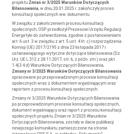
projektu
Zmian nr 3/2025 Warunków Dotyczących
Bilansowania
, w dniu 20.01.2025 r. zakończyły proces
konsultacji społecznych ww. dokumentu.
W związku z zakończeniem procesu konsultacji
społecznych, OSP przedłożył Prezesowi Urzędu Regulacji
Energetyki do zatwierdzenia, zgodnie z postanowieniami
art. 6 ust. 3 w związku z art. 5 ust. 4 lit. c) rozporządzenia
Komisji (UE) 2017/2195 z dnia 23 listopada 2017 r.
ustanawiającego wytyczne dotyczące bilansowania (Dz.
Urz. UE L 312 z 28.11.2017, str. 6, z późn. zm.) oraz pkt
1.4(3.4.d) Warunków Dotyczących Bilansowania,
Zmiany nr 3/2025 Warunków Dotyczących Bilansowania
opracowane po przeprowadzonym procesie konsultacji
społecznych wraz z dokumentem wyjaśniającym oraz
raportem z procesu konsultacji społecznych.
Zmiany nr 3/2025 Warunków Dotyczących Bilansowania
po przeprowadzonym procesie konsultacji społecznych,
dokument wyjaśniający oraz raport z procesu konsultacji
społecznych projektu Zmian nr 3/2025 Warunków
Dotyczących Bilansowania, zostały w dacie publikacji
niniejszego komunikatu zamieszczone na stronie
internetowej PSE S.A., w zakładce „Dokumenty”.