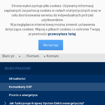
Przejdź do komentarzy
Strona wykorzystuje pliki cookies. Używamy informacji
zapisanych za pomocą cookies w celach statystycznych oraz w
celu dostosowania serwisu do indywidualnych potrzeb
użytkowników.
W przeglądarce internetowej można zmienić ustawienia
dotyczące cookies. Więcej o plikach cookies i o ochronie Twojej
prywatności
przeczytasz tutaj
.
Akceptuję
Biuro prasowe
Komunikaty OSP
Komunikat OSP z dnia 11.02.2025 r. dotyczący wystąpienia do Prezesa URE o zatwierdzenie Zmian nr 3/2025 Warunków Dotyczących Bilansowania
>
>
BIURO PRASOWE
Aktualności
Komunikaty OSP
Prosto o energetyce
Jak funkcjonuje Krajowy System Elektroenergetyczny?