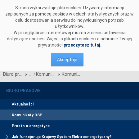
Przejdź do komentarzy
Strona wykorzystuje pliki cookies. Używamy informacji
zapisanych za pomocą cookies w celach statystycznych oraz w
celu dostosowania serwisu do indywidualnych potrzeb
użytkowników.
W przeglądarce internetowej można zmienić ustawienia
dotyczące cookies. Więcej o plikach cookies i o ochronie Twojej
prywatności
przeczytasz tutaj
.
Akceptuję
Biuro prasowe
Komunikaty OSP
Komunikat OSP z dnia 2 maja 2022 r. dotyczący zatwierdzenia przez Prezesa URE Karty aktualizacji nr CK/16/2022 IRiESP - Korzystanie
>
>
BIURO PRASOWE
Aktualności
Komunikaty OSP
Prosto o energetyce
Jak funkcjonuje Krajowy System Elektroenergetyczny?