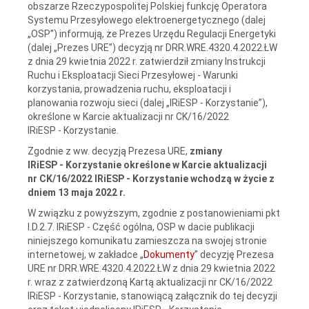
obszarze Rzeczypospolitej Polskiej funkcję Operatora
Systemu Przesyłowego elektroenergetycznego (dalej
„OSP”) informują, że Prezes Urzędu Regulacji Energetyki
(dalej „Prezes URE”) decyzją nr DRR.WRE.4320.4.2022.ŁW
z dnia 29 kwietnia 2022 r. zatwierdził zmiany Instrukcji
Ruchu i Eksploatacji Sieci Przesyłowej - Warunki
korzystania, prowadzenia ruchu, eksploatacji i
planowania rozwoju sieci (dalej „IRiESP - Korzystanie”),
określone w Karcie aktualizacji nr CK/16/2022
IRiESP - Korzystanie.
Zgodnie z ww. decyzją Prezesa URE,
zmiany
IRiESP - Korzystanie określone w Karcie aktualizacji
nr CK/16/2022 IRiESP - Korzystanie wchodzą w życie
z
dniem
13 maja 2022 r.
W związku z powyższym, zgodnie z postanowieniami pkt
I.D.2.7. IRiESP - Część ogólna, OSP w dacie publikacji
niniejszego komunikatu zamieszcza na swojej stronie
internetowej, w zakładce „
Dokumenty
” decyzję Prezesa
URE nr DRR.WRE.4320.4.2022.ŁW z dnia 29 kwietnia 2022
r. wraz z zatwierdzoną Kartą aktualizacji nr CK/16/2022
IRiESP - Korzystanie, stanowiącą załącznik do tej decyzji