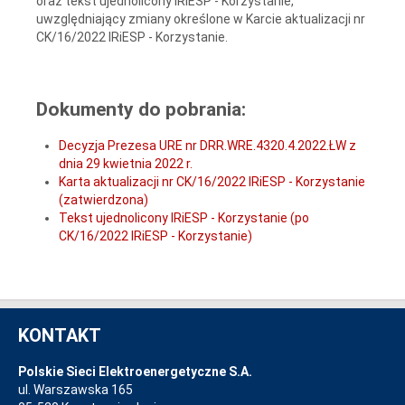
oraz tekst ujednolicony IRiESP - Korzystanie,
uwzględniający zmiany określone w Karcie aktualizacji nr
CK/16/2022 IRiESP - Korzystanie.
Dokumenty do pobrania:
Decyzja Prezesa URE nr DRR.WRE.4320.4.2022.ŁW z
dnia 29 kwietnia 2022 r.
Karta aktualizacji nr CK/16/2022 IRiESP - Korzystanie
(zatwierdzona)
Tekst ujednolicony IRiESP - Korzystanie (po
CK/16/2022 IRiESP - Korzystanie)
KONTAKT
Polskie Sieci Elektroenergetyczne S.A.
ul. Warszawska 165