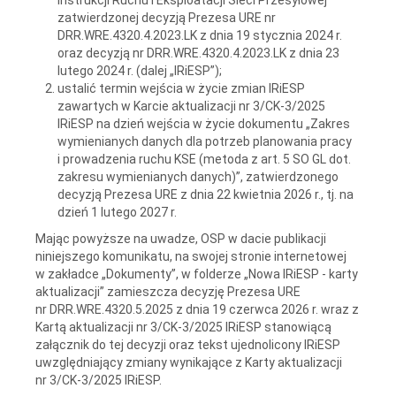
zatwierdzonej decyzją Prezesa URE nr
DRR.WRE.4320.4.2023.LK z dnia 19 stycznia 2024 r.
oraz decyzją nr DRR.WRE.4320.4.2023.LK z dnia 23
lutego 2024 r. (dalej „IRiESP”);
ustalić termin wejścia w życie zmian IRiESP
zawartych w Karcie aktualizacji nr 3/CK-3/2025
IRiESP na dzień wejścia w życie dokumentu „Zakres
wymienianych danych dla potrzeb planowania pracy
i prowadzenia ruchu KSE (metoda z art. 5 SO GL dot.
zakresu wymienianych danych)”, zatwierdzonego
decyzją Prezesa URE z dnia 22 kwietnia 2026 r., tj. na
dzień 1 lutego 2027 r.
Mając powyższe na uwadze, OSP w dacie publikacji
niniejszego komunikatu, na swojej stronie internetowej
w zakładce „Dokumenty”, w folderze „Nowa IRiESP - karty
aktualizacji” zamieszcza decyzję Prezesa URE
nr DRR.WRE.4320.5.2025 z dnia 19 czerwca 2026 r. wraz z
Kartą aktualizacji nr 3/CK-3/2025 IRiESP stanowiącą
załącznik do tej decyzji oraz tekst ujednolicony IRiESP
uwzględniający zmiany wynikające z Karty aktualizacji
nr 3/CK-3/2025 IRiESP.