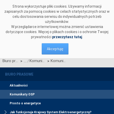
Przejdź do komentarzy
Strona wykorzystuje pliki cookies. Używamy informacji
zapisanych za pomocą cookies w celach statystycznych oraz w
celu dostosowania serwisu do indywidualnych potrzeb
użytkowników.
W przeglądarce internetowej można zmienić ustawienia
dotyczące cookies. Więcej o plikach cookies i o ochronie Twojej
prywatności
przeczytasz tutaj
.
Akceptuję
Biuro prasowe
Komunikaty OSP
Komunikat OSP z dnia 22 czerwca 2026 r. w sprawie zatwierdzenia Karty aktualizacji nr 3/CK-3/2025 IRiESP
>
>
BIURO PRASOWE
Aktualności
Komunikaty OSP
Prosto o energetyce
Jak funkcjonuje Krajowy System Elektroenergetyczny?