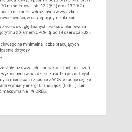
BO na podstawie pkt 13.2(5.3) oraz 13.2(6.3)
sunku do korekt wdrożonych w związku z
prawidłowości, w następującym zakresie:
no zakres uwzględnianych okresów planowania
gorytmu z ziarnem OPCR, tj. od 14 czerwca 2025
ciowego na minimalną liczbę pracujących
iczenie dotyczy.
P.
stały już uwzględnione w korektach rozliczeń
 r. wykonanych w październiku br. Dla pozostałych
jnych miesiącach zgodnie z WDB. Szacuje się, że
PP
ami wymiany energii bilansującej (CEB
), cen
zyć maksymalnie 1% OREB.