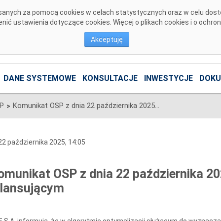
pisanych za pomocą cookies w celach statystycznych oraz w celu dos
ić ustawienia dotyczące cookies. Więcej o plikach cookies i o ochro
Akceptuję
DANE SYSTEMOWE
KONSULTACJE
INWESTYCJE
DOKU
SP
Komunikat OSP z dnia 22 października 2025 r. dotyczący cen na rynku bilansującym
>
2 października 2025, 14:05
omunikat OSP z dnia 22 października 20
ilansującym
 S.A. informują, że w algorytmie optymalizacji służącym do wyznac