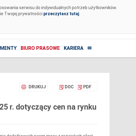
tosowania serwisu do indywidualnych potrzeb użytkowników.
nie Twojej prywatności
przeczytasz tutaj
.
MENTY
BIURO PRASOWE
KARIERA
✉
DRUKUJ
DOC
PDF
25 r. dotyczący cen na rynku
zania dodatkowych pasm mocy z przyjętych ofert