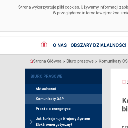
Przejdź do komentarzy
Strona wykorzystuje pliki cookies. Używamy informacji za
W przeglądarce internetowej można zmien
O NAS
OBSZARY DZIAŁALNOŚCI
Strona Główna
Biuro prasowe
Komunikaty O
>
>
BIURO PRASOWE
2
Aktualności
K
Komunikaty OSP
b
Prosto o energetyce
Jak funkcjonuje Krajowy System
Elektroenergetyczny?
PSE