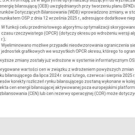
energię bilansującą (OEB) uwzględnianych przy tworzeniu planu BPKD/
runków Dotyczących Bilansowania (WDB) wprowadzono zmiany, w sto
unikatem OSP z dnia 12 września 2025 r., adresujące dodatkowe nie
W funkcji celu przedmiotowego algorytmu optymalizacji skorygowa
czasu rzeczywistego (OPCR) (dotyczy okresu po wdrożeniu wersji al
r.);
Wyeliminowano możliwe przypadki nieodwzorowania ograniczenia sie
jednostek grafikowych we wszystkich OPCR okresu, którego to ogran
wyższe zmiany zostały już wdrożone w systemie informatycznym OS
rygowane wartości cen w związku z wdrożeniem powyższych zmian zo
ku bilansującego dla lipca 2024 r. oraz lutego, czerwca i sierpnia 2025
esów korekty rozliczeń rynku bilansującego zostaną wykonane w kole
ekta cen energii bilansującej aktywowanej poza europejskimi platform
zbilansowania (CEN) lub cen rezerwy operacyjnej (COR) może dotyc