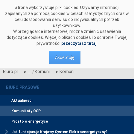
Przejdź do komentarzy
Strona wykorzystuje pliki cookies. Używamy informacji
zapisanych za pomocą cookies w celach statystycznych oraz w
celu dostosowania serwisu do indywidualnych potrzeb
użytkowników.
W przeglądarce internetowej można zmienić ustawienia
dotyczące cookies. Więcej o plikach cookies i o ochronie Twojej
prywatności
przeczytasz tutaj
.
Akceptuję
Biuro prasowe
Komunikaty OSP
Komunikat OSP z dnia 22 października 2025 r. w sprawie wystąpienia do Prezesa URE o zatwierdzenie dokumentu „Zakres wymienianych danych dla potrzeb planowania pracy i prowadzenia ruchu KSE (metoda z art. 40 ust. 5 SO GL dot. zakresu wymienianych danych)"
>
>
BIURO PRASOWE
Aktualności
Komunikaty OSP
Prosto o energetyce
Jak funkcjonuje Krajowy System Elektroenergetyczny?