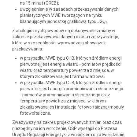
na 15 minut (OREB);
uwzględnienie w zasadach przekazywania danych
planistycznych MWE tworzących na rynku
bilansującym jednostkę grafikową typu JG
.
W1
Z analogicznych powodów są dokonywane zmiany w
zakresie przekazywania danych czasu rzeczywistego,
które w szczególności wprowadzają obowiązek
przekazywania:
w przypadku MWE typu C i B, których źródłem energii
pierwotnej jest energia wiatru - pomiarów prędkości
wiatru oraz temperatury powietrza z miejsca, w
którym zlokalizowana jest farma wiatrowa;
w przypadku MWE typu C i B, których źródłem energii
pierwotnej jest energia promieniowania słonecznego
- pomiarów promieniowania słonecznego oraz
temperatury powietrza z miejsca, w którym
zlokalizowana jest instalacja fotowoltaiczna/moduły
fotowoltaiczne.
Zważywszy na zakres projektowanych zmian oraz czas
niezbędny na ich wdrożenie, OSP wystąpił do Prezesa
Urzędu Regulacji Energetyki z wnioskiem o zatwierdzenie