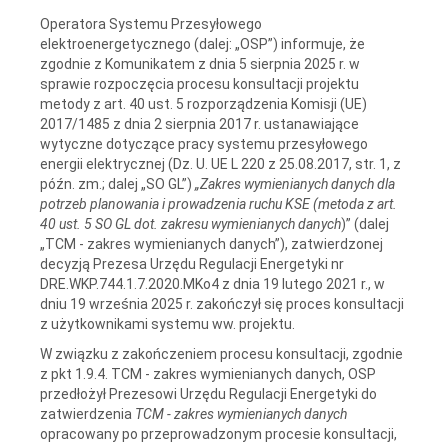
Operatora Systemu Przesyłowego
elektroenergetycznego (dalej: „OSP”) informuje, że
zgodnie z Komunikatem z dnia 5 sierpnia 2025 r. w
sprawie rozpoczęcia procesu konsultacji projektu
metody z art. 40 ust. 5 rozporządzenia Komisji (UE)
2017/1485 z dnia 2 sierpnia 2017 r. ustanawiające
wytyczne dotyczące pracy systemu przesyłowego
energii elektrycznej (Dz. U. UE L 220 z 25.08.2017, str. 1, z
późn. zm.; dalej „SO GL”)
„Zakres wymienianych danych dla
potrzeb planowania i prowadzenia ruchu KSE
(metoda z art.
40 ust. 5 SO GL dot. zakresu wymienianych danych
)” (dalej
„TCM - zakres wymienianych danych”), zatwierdzonej
decyzją Prezesa Urzędu Regulacji Energetyki nr
DRE.WKP.744.1.7.2020.MKo4 z dnia 19 lutego 2021 r., w
dniu 19 września 2025 r. zakończył się proces konsultacji
z użytkownikami systemu ww. projektu.
W związku z zakończeniem procesu konsultacji, zgodnie
z pkt 1.9.4. TCM - zakres wymienianych danych, OSP
przedłożył Prezesowi Urzędu Regulacji Energetyki do
zatwierdzenia
TCM - zakres wymienianych danych
opracowany po przeprowadzonym procesie konsultacji,