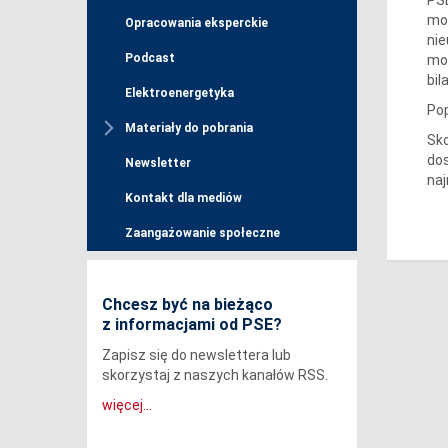
moc
Opracowania eksperckie
nie
Podcast
moc
bi
Elektroenergetyka
Pop
Materiały do pobrania
Sko
dos
Newsletter
naj
Kontakt dla mediów
Zaangażowanie społeczne
Chcesz być na bieżąco
z informacjami od PSE?
Zapisz się do newslettera lub
skorzystaj z naszych kanałów RSS.
więcej...