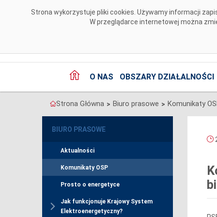
Przejdź do komentarzy
Strona wykorzystuje pliki cookies. Używamy informacji za
W przeglądarce internetowej można zmien
O NAS
OBSZARY DZIAŁALNOŚCI
Strona Główna
Biuro prasowe
Komunikaty O
>
>
BIURO PRASOWE
2
Aktualności
K
Komunikaty OSP
b
Prosto o energetyce
Jak funkcjonuje Krajowy System
Elektroenergetyczny?
PSE