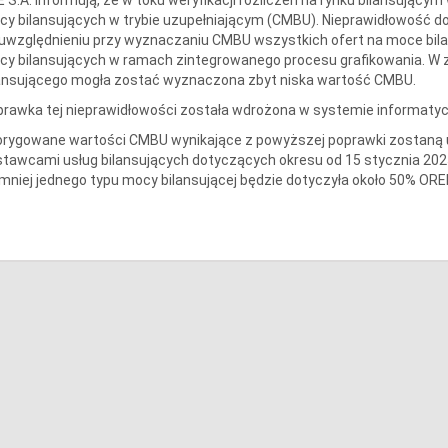
y bilansujących w trybie uzupełniającym (CMBU). Nieprawidłowość dot
uwzględnieniu przy wyznaczaniu CMBU wszystkich ofert na moce bila
y bilansujących w ramach zintegrowanego procesu grafikowania. W z
lansującego mogła zostać wyznaczona zbyt niska wartość CMBU.
rawka tej nieprawidłowości została wdrożona w systemie informatyc
rygowane wartości CMBU wynikające z powyższej poprawki zostaną u
tawcami usług bilansujących dotyczących okresu od 15 stycznia 2025
mniej jednego typu mocy bilansującej będzie dotyczyła około 50% ORE