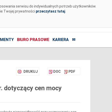
tosowania serwisu do indywidualnych potrzeb użytkowników.
nie Twojej prywatności
przeczytasz tutaj
.
MENTY
BIURO PRASOWE
KARIERA
✉
DRUKUJ
DOC
PDF
r. dotyczący cen mocy
ym wykryto nieprawidłowość przy wyznaczaniu cen