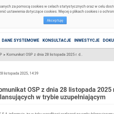
pisanych za pomocą cookies w celach statystycznych oraz w celu dos
ić ustawienia dotyczące cookies. Więcej o plikach cookies i o ochro
Akceptuję
DANE SYSTEMOWE
KONSULTACJE
INWESTYCJE
DOKU
SP
Komunikat OSP z dnia 28 listopada 2025 r. dotyczący cen mocy bilansujących w trybie uzupełniającym
>
8 listopada 2025, 14:39
omunikat OSP z dnia 28 listopada 2025 
ilansujących w trybie uzupełniającym
 S.A. informują, że w toku weryfikacji rozliczeń na rynku bilansując