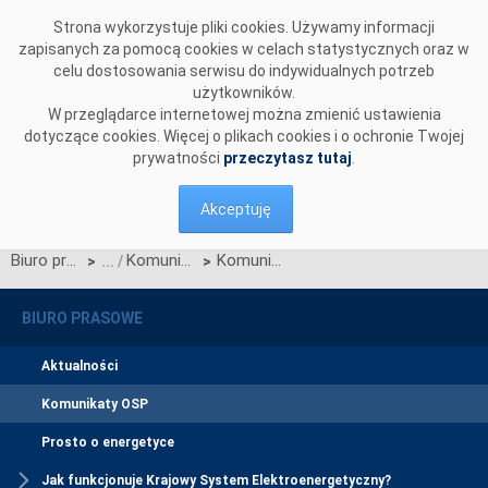
Przejdź do komentarzy
Strona wykorzystuje pliki cookies. Używamy informacji
zapisanych za pomocą cookies w celach statystycznych oraz w
celu dostosowania serwisu do indywidualnych potrzeb
użytkowników.
W przeglądarce internetowej można zmienić ustawienia
dotyczące cookies. Więcej o plikach cookies i o ochronie Twojej
prywatności
przeczytasz tutaj
.
Akceptuję
Biuro prasowe
Komunikaty OSP
Komunikat OSP z dnia 28 września 2023 r. w sprawie zatwierdzenia przez Prezesa URE Warunków Dotyczących Bilansowania
>
>
BIURO PRASOWE
Aktualności
Komunikaty OSP
Prosto o energetyce
Jak funkcjonuje Krajowy System Elektroenergetyczny?