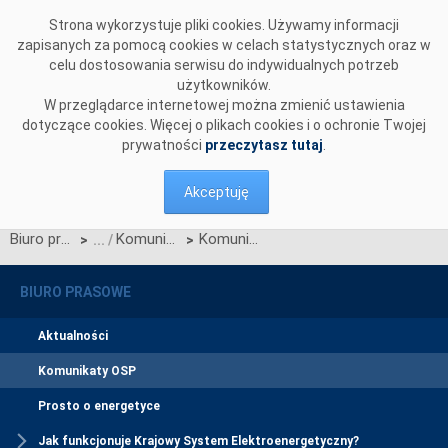
Przejdź do komentarzy
Strona wykorzystuje pliki cookies. Używamy informacji
zapisanych za pomocą cookies w celach statystycznych oraz w
celu dostosowania serwisu do indywidualnych potrzeb
użytkowników.
W przeglądarce internetowej można zmienić ustawienia
dotyczące cookies. Więcej o plikach cookies i o ochronie Twojej
prywatności
przeczytasz tutaj
.
Akceptuję
Biuro prasowe
Komunikaty OSP
Komunikat OSP z dnia 3 czerwca 2024 r. w sprawie zatwierdzenia przez Prezesa URE Karty aktualizacji nr 1/CW-1/CK-1/CB-1/2024 IRiESP
>
>
BIURO PRASOWE
Aktualności
Komunikaty OSP
Prosto o energetyce
Jak funkcjonuje Krajowy System Elektroenergetyczny?