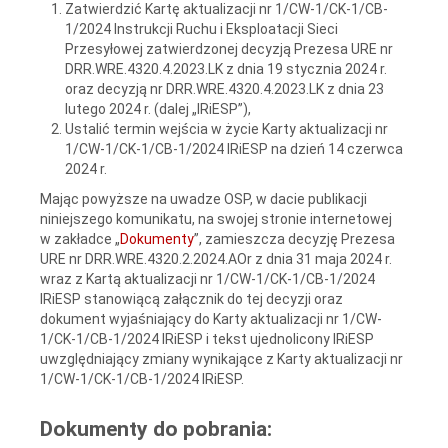
Zatwierdzić Kartę aktualizacji nr 1/CW-1/CK-1/CB-
1/2024 Instrukcji Ruchu i Eksploatacji Sieci
Przesyłowej zatwierdzonej decyzją Prezesa URE nr
DRR.WRE.4320.4.2023.LK z dnia 19 stycznia 2024 r.
oraz decyzją nr DRR.WRE.4320.4.2023.LK z dnia 23
lutego 2024 r. (dalej „IRiESP”),
Ustalić termin wejścia w życie Karty aktualizacji nr
1/CW-1/CK-1/CB-1/2024 IRiESP na dzień 14 czerwca
2024 r.
Mając powyższe na uwadze OSP, w dacie publikacji
niniejszego komunikatu, na swojej stronie internetowej
w zakładce „
Dokumenty
”, zamieszcza decyzję Prezesa
URE nr DRR.WRE.4320.2.2024.AOr z dnia 31 maja 2024 r.
wraz z Kartą aktualizacji nr 1/CW-1/CK-1/CB-1/2024
IRiESP stanowiącą załącznik do tej decyzji oraz
dokument wyjaśniający do Karty aktualizacji nr 1/CW-
1/CK-1/CB-1/2024 IRiESP i tekst ujednolicony IRiESP
uwzględniający zmiany wynikające z Karty aktualizacji nr
1/CW-1/CK-1/CB-1/2024 IRiESP.
Dokumenty do pobrania: