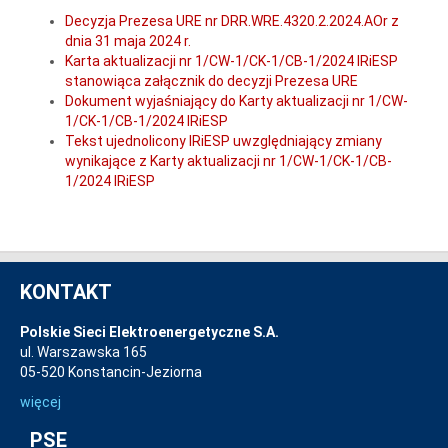
Decyzja Prezesa URE nr DRR.WRE.4320.2.2024.AOr z
dnia 31 maja 2024 r.
Karta aktualizacji nr 1/CW-1/CK-1/CB-1/2024 IRiESP
stanowiąca załącznik do decyzji Prezesa URE
Dokument wyjaśniający do Karty aktualizacji nr 1/CW-
1/CK-1/CB-1/2024 IRiESP
Tekst ujednolicony IRiESP uwzględniający zmiany
wynikające z Karty aktualizacji nr 1/CW-1/CK-1/CB-
1/2024 IRiESP
KONTAKT
Polskie Sieci Elektroenergetyczne S.A.
ul. Warszawska 165
05-520 Konstancin-Jeziorna
więcej
PSE